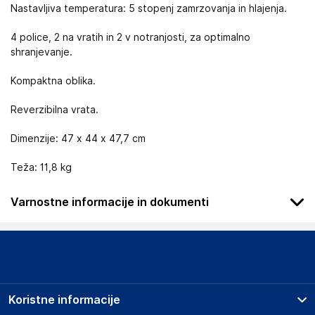
Nastavljiva temperatura: 5 stopenj zamrzovanja in hlajenja.
4 police, 2 na vratih in 2 v notranjosti, za optimalno
shranjevanje.
Kompaktna oblika.
Reverzibilna vrata.
Dimenzije: 47 x 44 x 47,7 cm
Teža: 11,8 kg
Varnostne informacije in dokumenti
Podatki o proizvajalcu
Podatki o proizvajalcu vključujejo informacije (naziv, naslov,
državo in elektronski naslov) povezane s proizvajalcem
izdelka.
Koristne informacije
Cecotec Innovaciones S.L.