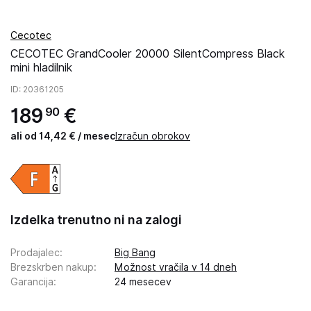
Cecotec
CECOTEC GrandCooler 20000 SilentCompress Black
mini hladilnik
ID
: 20361205
189
€
90
ali od 14,42 € / mesec
Izračun obrokov
Izdelka trenutno ni na zalogi
Prodajalec
:
Big Bang
Brezskrben nakup
:
Možnost vračila v 14 dneh
Garancija
:
24 mesecev