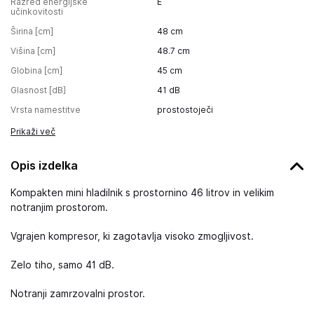
Razred energijske
E
učinkovitosti
Širina [cm]
48
cm
Višina [cm]
48.7
cm
Globina [cm]
45
cm
Glasnost [dB]
41
dB
Vrsta namestitve
prostostoječi
Prikaži več
Opis izdelka
Kompakten mini hladilnik s prostornino 46 litrov in velikim
notranjim prostorom.
Vgrajen kompresor, ki zagotavlja visoko zmogljivost.
Zelo tiho, samo 41 dB.
Notranji zamrzovalni prostor.