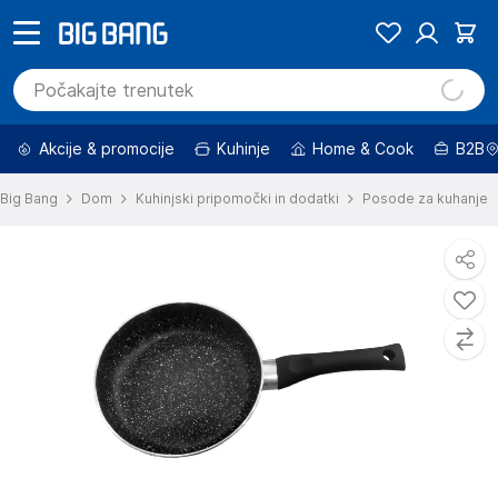
Akcije & promocije
Kuhinje
Home & Cook
B2B
Big Bang
Dom
Kuhinjski pripomočki in dodatki
Posode za kuhanje