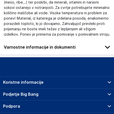
(meso, ribe...) ter poskrbi, da minerali, vitamini in naravni
sokovi ostanejo v notranjosti. Za cvrtje potrebujete minimalno
količino maščobe ali vode. Visoka temperatura ni problem za
ponev! Material, iz katerega je izdelana posoda, enakomerno
porazdeli toploto, ki jo dovajamo. Zahvaljujoč prevleki proti
prijemanju ne boste imeli težav z lepljenjem ali vžigom
izdelkov. Ponev je primerna za pomivanje v pomivalnem stroju.
Varnostne informacije in dokumenti
Podatki o proizvajalcu
Podatki o proizvajalcu vključujejo informacije (naziv, naslov,
državo in elektronski naslov) povezane s proizvajalcem
izdelka.
Koristne informacije
SUPER MERCHANT SPÓŁKA AKCYJNA
1 MAJA 31/33 M6, 90-739 ŁÓDŹ
Prodajna mesta
Podjetje Big Bang
Poland
Splošni pogoji
zamowienia@supermerchant.base.com
O podjetju
Podpora
Storitve
Kontakti
Dostava, vnos in odvoz