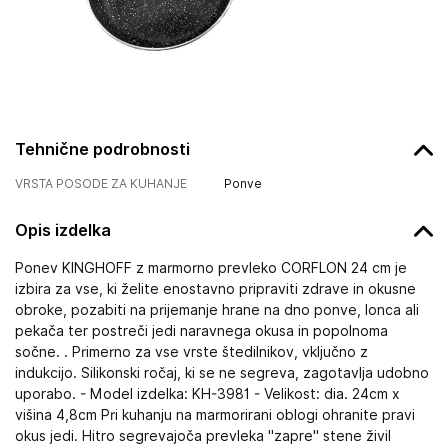
Tehnične podrobnosti
VRSTA POSODE ZA KUHANJE
Ponve
Opis izdelka
Ponev KINGHOFF z marmorno prevleko CORFLON 24 cm je
izbira za vse, ki želite enostavno pripraviti zdrave in okusne
obroke, pozabiti na prijemanje hrane na dno ponve, lonca ali
pekača ter postreči jedi naravnega okusa in popolnoma
sočne. . Primerno za vse vrste štedilnikov, vključno z
indukcijo. Silikonski ročaj, ki se ne segreva, zagotavlja udobno
uporabo. - Model izdelka: KH-3981 - Velikost: dia. 24cm x
višina 4,8cm Pri kuhanju na marmorirani oblogi ohranite pravi
okus jedi. Hitro segrevajoča prevleka "zapre" stene živil