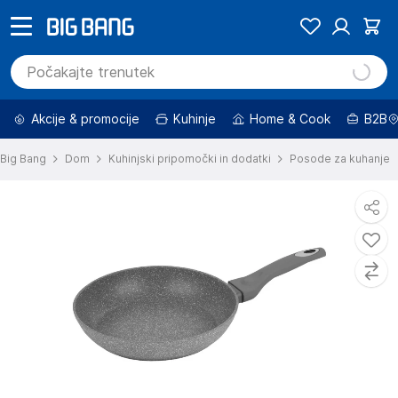
Akcije & promocije
Kuhinje
Home & Cook
B2B
Big Bang
Dom
Kuhinjski pripomočki in dodatki
Posode za kuhanje