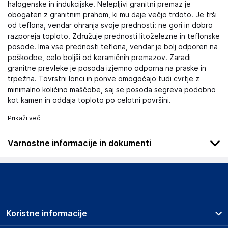
halogenske in indukcijske. Nelepljivi granitni premaz je
obogaten z granitnim prahom, ki mu daje večjo trdoto. Je trši
od teflona, vendar ohranja svoje prednosti: ne gori in dobro
razporeja toploto. Združuje prednosti litoželezne in teflonske
posode. Ima vse prednosti teflona, vendar je bolj odporen na
poškodbe, celo boljši od keramičnih premazov. Zaradi
granitne prevleke je posoda izjemno odporna na praske in
trpežna. Tovrstni lonci in ponve omogočajo tudi cvrtje z
minimalno količino maščobe, saj se posoda segreva podobno
kot kamen in oddaja toploto po celotni površini.
Prikaži več
Varnostne informacije in dokumenti
Podatki o proizvajalcu
Podatki o proizvajalcu vključujejo informacije (naziv, naslov,
državo in elektronski naslov) povezane s proizvajalcem
izdelka.
Koristne informacije
SUPER MERCHANT SPÓŁKA AKCYJNA