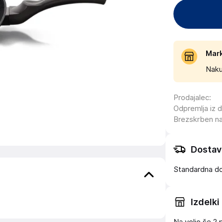
Mar
Naku
Prodajalec
:
Odpremlja iz 
Brezskrben n
Dostav
Standardna d
Izdelki