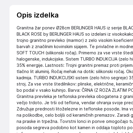
Opis izdelka
Granitna žar ponev Ø28cm BERLINGER HAUS iz serije BLAC
BLACK ROSE by BERLINGER HAUS so izdelani iz visokokak
trojno granitno prevleko (marmor) z zelo visokim koeficien
barvah z značilnim kovinskim sijajem. Te privlačne in mod
SOFT TOUCH (silikonski ročaj). Primerno za vse vrste štedil
halogenske, indukcijske. Sistem TURBO INDUKCIJA (zelo h
35% energije. Lastnosti: Trojni granitni premaz proti prijem
tlačno lit aluminij. Ročaj mehak na dotik: silikonski ročaj. O
kadmija. TURBO INDUKCIJSKI sistem (zelo hitro segreje) 35
stroj. Za vse vrste štedilnikov: plinske, električne, keram
bo podal v vsako kuhinjo. Barva: ČRNA (Z ROZA ZLATIM P
Granitna prevleka je teflonska prevleka obogatena z gran
večjo trdoto. Je trši od teflona, vendar ohranja svoje pred
Združuje prednosti litoželezne in teflonske posode. Ima v
na poškodbe, celo boljši od keramičnih premazov. Zaradi 
na praske in trpežna. Tovrstni lonci in ponve omogočajo tu
posoda segreva podobno kot kamen in oddaja toploto po ce