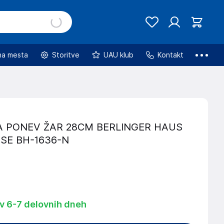
na mesta
Storitve
UAU klub
Kontakt
 PONEV ŽAR 28CM BERLINGER HAUS
SE BH-1636-N
 v 6-7 delovnih dneh