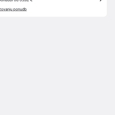
ponudbi od 63.82 €
azovanju ponudb