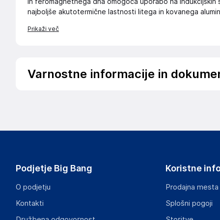
in feromagnetnega dna omogoča uporabo na indukcijskih šte
najboljše akutotermične lastnosti litega in kovanega alumini
Prikaži več
Varnostne informacije in dokume
Podatki o proizvajalcu
Podatki o proizvajalcu vključujejo informacije (naziv, nasl
proizvajalcem izdelka.
SUPER MERCHANT SPÓŁKA AKCYJNA
1 MAJA 31/33 M6, 90-739 ŁÓDŹ
Poland
Podjetje Big Bang
Koristne inf
zamowienia@supermerchant.base.com
O podjetju
Prodajna mesta
Odgovorna oseba v EU
Kontakti
Splošni pogoji
Gospodarski subjekt s sedežem v EU, ki zagotavlja skladno
Družbena odgovornost
Storitve