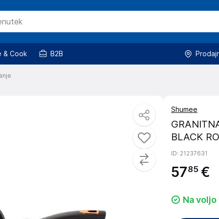
 & Cook
B2B
Prodaj
anje
Shumee
GRANITNA
BLACK RO
ID
: 21237631
57
€
85
Na voljo