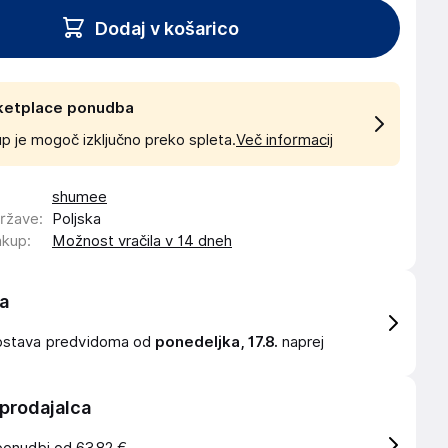
Dodaj v košarico
ketplace ponudba
p je mogoč izključno preko spleta.
Več informacij
shumee
države
:
Poljska
akup
:
Možnost vračila v 14 dneh
a
ostava
predvidoma od
ponedeljka, 17.8.
naprej
 prodajalca