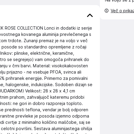
Na voljo še
2 
Več o prik
K ROSE COLLECTION Lonci in dodatki iz serije
ovostnega kovanega aluminija prevlečenega s
tom trdote. Zunanji premaz je na voljo v več
ne posode so standardno opremljene z ročaji
nikov: plinske, električne, keramične,
itro se segrejejo) vam omogoča prihranek do
anju v črni barvi. Material: visokokakovosten
kolju prijazno - ne vsebuje PFOA, svinca ali
% prihranek energije. Primerno za pomivalni
ične, halogenske, indukcijske. Sodoben dizajn se
OUDARKOM) Velikost: 28 x 28 x 4,1 cm
itnim prahom, zahvaljujoč kateremu pridobi
nosti: ne gori in dobro razporeja toploto.
se prednosti teflona, vendar je bolj odporen
granitne prevleke je posoda izjemno odporna
di cvrtje z minimalno količino maščobe, saj se
lotni površini. Sestava aluminijastega ohišja