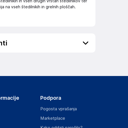
dilnikih in vseh drugih vrstah štedilnikov ter
ja na vseh štedilnikih in grelnih ploščah.
nti
ov, državo in elektronski naslov) povezane s
ormacije
Podpora
Pogosta vprašanja
Marketplace
st izdelka z zahtevanimi predpisi.
Kako oddati naročilo?