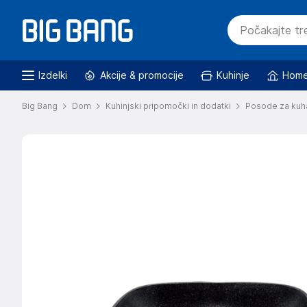
Izdelki
Akcije & promocije
Kuhinje
Home
Big Bang
Dom
Kuhinjski pripomočki in dodatki
Posode za kuh