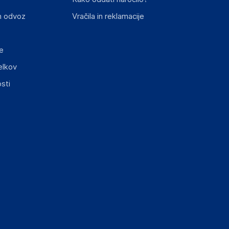
n odvoz
Vračila in reklamacije
e
elkov
sti