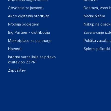
SUPER MERCHANT SPÓŁKA AKCYJNA
Obvestila za javnost
Dostava, vnos i
1 MAJA 31/33 M6, 90-739 ŁÓDŹ
Poland
Akt o digitalnih storitvah
Načini plačila
zamowienia@supermerchant.base.com
Prodaja podjetjem
Nakup na obrok
Big Partner - distribucija
Zavarovanje izd
Marketplace za partnerje
Politika zasebno
Novosti
Spletni piškotki
Interna varna linija za prijavo
kršitev po ZZPRI
Zaposlitev