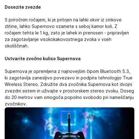
Dosezite zvezde
S priročnim ročajem, ki je pritrjen na lahki okvir iz cinkove
zlitine, lahko Supernovo vzamete s seboj kamor koli. Z
ročajem tehta le 1 kg, zato je lahek in prenosen - pripravljen
za zagotavljanje visokokakovostnega zvoka v vseh
okoliščinah.
Ustvarite zvočno kuliso Supernova
Supernova je opremljena z najnovejšim čipom Bluetooth 5.3,
ki zagotavlja zanesljivo povezavo in podpira tehnologijo True
Wireless Stereo. Združite dva zvočnika Supernova kot dvojni
zvezdni sistem in uživajte v prostorskem stereo zvoku. Doseg
do 20 metrov vam omogoča popolno svobodo pri nameščanju
zvočnikov.