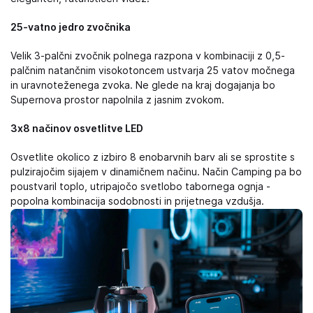
25-vatno jedro zvočnika
Velik 3-palčni zvočnik polnega razpona v kombinaciji z 0,5-
palčnim natančnim visokotoncem ustvarja 25 vatov močnega
in uravnoteženega zvoka. Ne glede na kraj dogajanja bo
Supernova prostor napolnila z jasnim zvokom.
3x8 načinov osvetlitve LED
Osvetlite okolico z izbiro 8 enobarvnih barv ali se sprostite s
pulzirajočim sijajem v dinamičnem načinu. Način Camping pa bo
poustvaril toplo, utripajočo svetlobo tabornega ognja -
popolna kombinacija sodobnosti in prijetnega vzdušja.