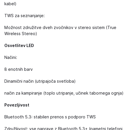
kabel)
TWS za seznanjanje:
Možnost združitve dveh zvočnikov v stereo sistem (True
Wireless Stereo)
Osvetlitev LED
Načini:
8 enotnih barv
Dinamični način (utripajoča svetloba)
način za kampiranje (toplo utripanje, učinek tabornega ognja)
Povezljivost
Bluetooth 5.3: stabilen prenos s podporo TWS
Združljivost: vse naprave z Bluetooth 5.3+ (pametni telefoni,