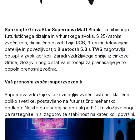
Spoznajte GravaStar Supernova Matt Black
- kombinacijo
futurističnega dizajna in vrhunskega zvoka. S 25-vatnim
zvočnikom, dinamično osvetlitvijo RGB, 9-urnim delovanjem
baterije in povezljivostjo
Bluetooth 5.3 s TWS
zagotavlja
potopljiv zvok kjer koli. Zaradi vzdržljivega ohišja iz cinkove
zlitine, zložljivih nogic stativa in ročaja za prenašanje je to
popoln prenosni zvočnik.
Vaš prenosni zvočni superzvezdnik
Supernova združuje visokozmogljiv zvočni sistem s klasično
obliko svetilke, postavljeno na futuristično mehansko
podlago. Nosite ga s seboj na poti ali po hiši, tri zložljive noge
pa raztegnite in si zagotovite stabilnost na kateri koli površini.