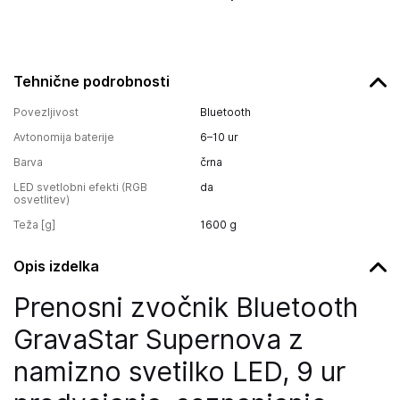
Tehnične podrobnosti
Povezljivost
Bluetooth
Avtonomija baterije
6–10 ur
Barva
črna
LED svetlobni efekti (RGB
da
osvetlitev)
Teža [g]
1600
g
Opis izdelka
Prenosni zvočnik Bluetooth
GravaStar Supernova z
namizno svetilko LED, 9 ur