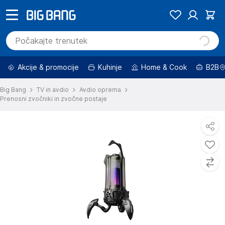
Akcije & promocije
Kuhinje
Home & Cook
B2B
Big Bang
TV in avdio
Avdio oprema
Prenosni zvočniki in zvočne postaje