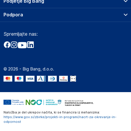
Podjetje Big Bang
Splošni pogoji
O podjetju
Podpora
Storitve
Kontakti
Dostava, vnos in odvoz
Pogosta vprašanja
Družbena odgovornost
Načini plačila
Spremljajte nas:
Marketplace
Obvestila za javnost
Nakup na obroke
Kako oddati naročilo?
Akt o digitalnih storitvah
Zavarovanje izdelkov
Vračila in reklamacije
Prodaja podjetjem
Politika zasebnosti
Big Partner - distribucija
Spletni piškotki
© 2026 - Big Bang, d.o.o.
Marketplace za partnerje
Novosti
Interna varna linija za prijavo kršitev po ZZPRI
Zaposlitev
Naložba je del ukrepov načrta, ki se financira iz mehanizma:
https://www.gov.si/zbirke/projekti-in-programi/nacrt-za-okrevanje-in-
odpornost