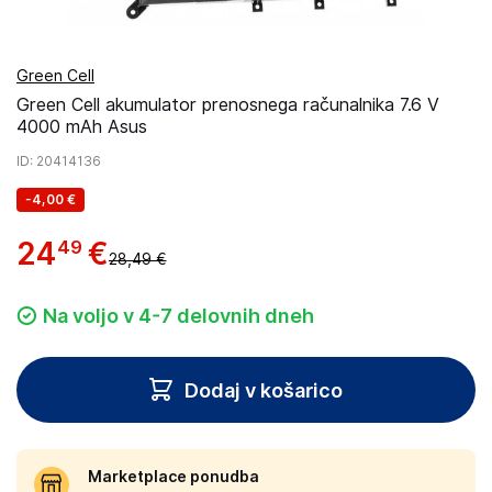
Green Cell
Green Cell akumulator prenosnega računalnika 7.6 V
4000 mAh Asus
ID
: 20414136
-
4,00 €
24
€
49
28,49 €
Na voljo v 4-7 delovnih dneh
Dodaj v košarico
Marketplace ponudba