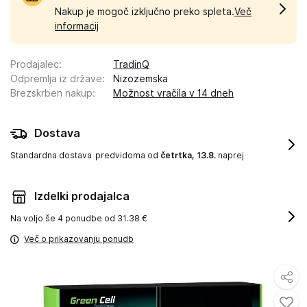
Nakup je mogoč izključno preko spleta.
Več
informacij
Prodajalec
:
TradinQ
Odpremlja iz države
:
Nizozemska
Brezskrben nakup
:
Možnost vračila v 14 dneh
Dostava
Standardna dostava
predvidoma od
četrtka, 13.8.
naprej
Izdelki prodajalca
Na voljo še
4 ponudbe od 31.38 €
Več o prikazovanju ponudb