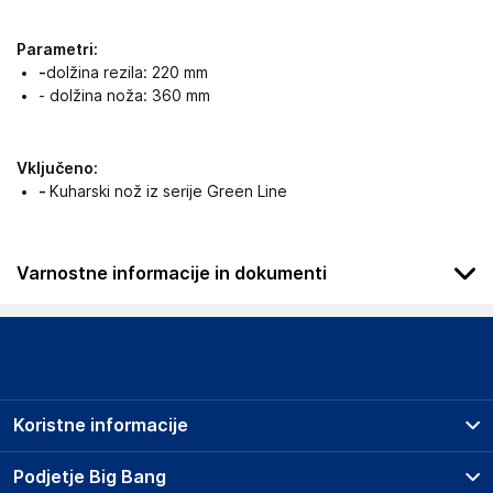
Parametri:
-
dolžina rezila: 220 mm
- dolžina noža: 360 mm
Vključeno:
-
Kuharski nož iz serije Green Line
Varnostne informacije in dokumenti
Podatki o proizvajalcu
Podatki o proizvajalcu vključujejo informacije (naziv, naslov,
državo in elektronski naslov) povezane s proizvajalcem
izdelka.
Koristne informacije
Global Service Group
Urszuli 17, 65-147 Zielona Góra
Prodajna mesta
Podjetje Big Bang
Poland