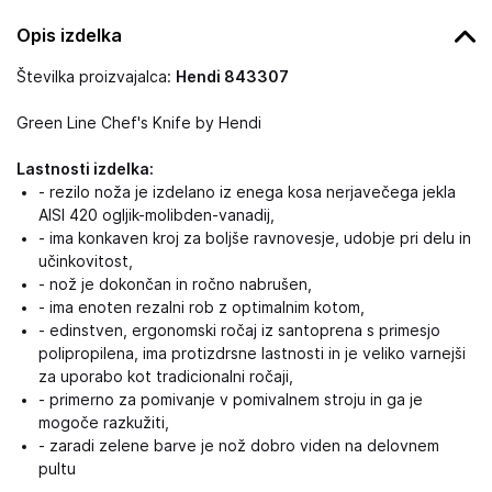
Opis izdelka
Številka proizvajalca:
Hendi 843307
Green Line Chef's Knife by Hendi
Lastnosti izdelka:
- rezilo noža je izdelano iz enega kosa nerjavečega jekla
AISI 420 ogljik-molibden-vanadij,
- ima konkaven kroj za boljše ravnovesje, udobje pri delu in
učinkovitost,
- nož je dokončan in ročno nabrušen,
- ima enoten rezalni rob z optimalnim kotom,
- edinstven, ergonomski ročaj iz santoprena s primesjo
polipropilena, ima protizdrsne lastnosti in je veliko varnejši
za uporabo kot tradicionalni ročaji,
- primerno za pomivanje v pomivalnem stroju in ga je
mogoče razkužiti,
- zaradi zelene barve je nož dobro viden na delovnem
pultu