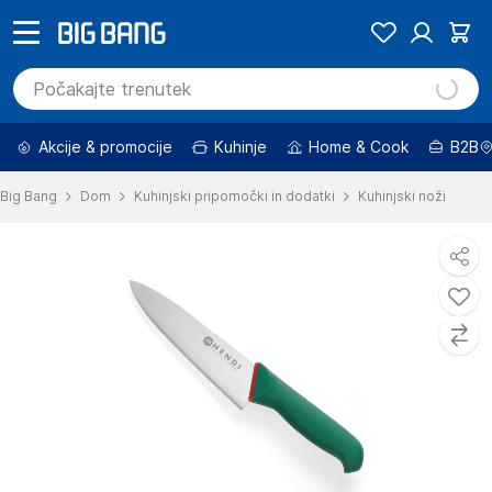
Akcije & promocije
Kuhinje
Home & Cook
B2B
Big Bang
Dom
Kuhinjski pripomočki in dodatki
Kuhinjski noži