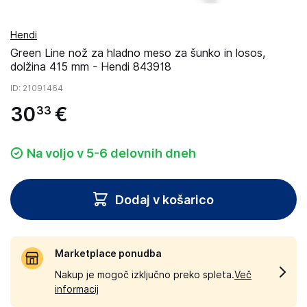
Hendi
Green Line nož za hladno meso za šunko in losos,
dolžina 415 mm - Hendi 843918
ID
: 21091464
30
€
33
Na voljo v 5-6 delovnih dneh
Dodaj v košarico
Marketplace ponudba
Nakup je mogoč izključno preko spleta.
Več
informacij