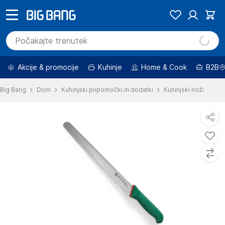
Akcije & promocije
Kuhinje
Home & Cook
B2B
Big Bang
Dom
Kuhinjski pripomočki in dodatki
Kuhinjski noži