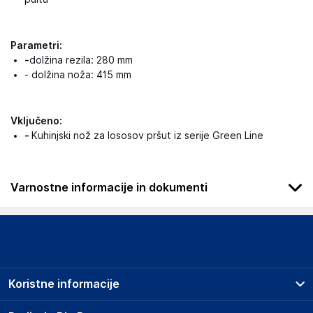
Parametri:
-
dolžina rezila: 280 mm
- dolžina noža: 415 mm
Vključeno:
-
Kuhinjski nož za lososov pršut iz serije Green Line
Varnostne informacije in dokumenti
Podatki o proizvajalcu
Podatki o proizvajalcu vključujejo informacije (naziv, naslov,
državo in elektronski naslov) povezane s proizvajalcem
izdelka.
Koristne informacije
Global Service Group
Urszuli 17, 65-147 Zielona Góra
Prodajna mesta