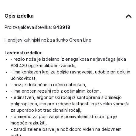
Opis izdelka
Proizvajalčeva številka:
843918
Hendijev kuhinjski nož za šunko Green Line
Lastnosti izdelka:
- rezilo noža je izdelano iz enega kosa nerjavečega jekla
AISI 420 ogljik-molibden-vanadij,
- ima konkaven kroj za boljše ravnovesje, udobje pri delu in
učinkovitost,
- nož je dokončan in ročno nabrušen,
- ima enoten rezalni rob z optimalnim kotom,
- edinstven, ergonomski ročaj iz santoprena s primesjo
polipropilena, ima protizdrsne lastnosti in je veliko varnejši
za uporabo kot tradicionalni ročaji,
- primerno za pomivanje v pomivalnem stroju in ga je
mogoče razkužiti,
- zaradi zelene barve je nož dobro viden na delovnem
pultu