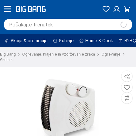
Akcije & promocije
Kuhinje
Home & Cook
B2B
Big Bang
Ogrevanje, hlajenje in vzdrževanje zraka
Ogrevanje
Grelniki