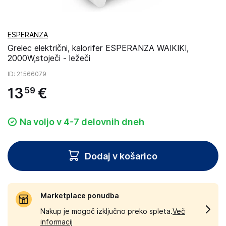
ESPERANZA
Grelec električni, kalorifer ESPERANZA WAIKIKI,
2000W,stoječi - ležeči
ID
: 21566079
13
€
59
Na voljo v 4-7 delovnih dneh
Dodaj v košarico
Marketplace ponudba
Nakup je mogoč izključno preko spleta.
Več
informacij