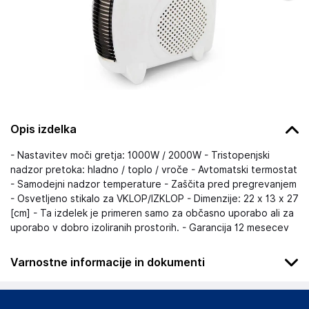
Opis izdelka
- Nastavitev moči gretja: 1000W / 2000W - Tristopenjski
nadzor pretoka: hladno / toplo / vroče - Avtomatski termostat
- Samodejni nadzor temperature - Zaščita pred pregrevanjem
- Osvetljeno stikalo za VKLOP/IZKLOP - Dimenzije: 22 x 13 x 27
[cm] - Ta izdelek je primeren samo za občasno uporabo ali za
uporabo v dobro izoliranih prostorih. - Garancija 12 mesecev
Varnostne informacije in dokumenti
Podatki o proizvajalcu
Podatki o proizvajalcu vključujejo informacije (naziv, naslov,