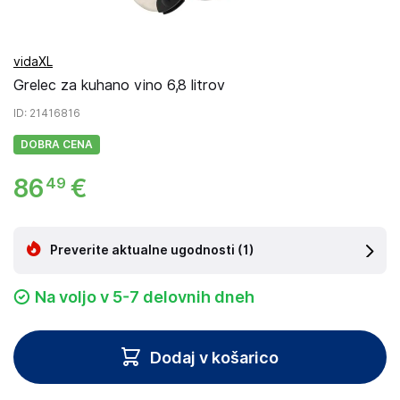
vidaXL
Grelec za kuhano vino 6,8 litrov
ID
: 21416816
DOBRA CENA
86
€
49
Preverite aktualne ugodnosti
(1)
Na voljo v 5-7 delovnih dneh
Dodaj v košarico