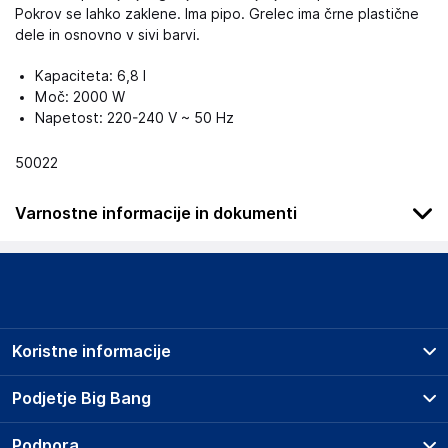
Pokrov se lahko zaklene. Ima pipo. Grelec ima črne plastične
dele in osnovno v sivi barvi.
Kapaciteta: 6,8 l
Moč: 2000 W
Napetost: 220-240 V ~ 50 Hz
50022
Varnostne informacije in dokumenti
Ta naprava ni namenjena uporabi s strani oseb (vključno z
otroki) z zmanjšanimi fizičnimi, senzoričnimi ali duševnimi
sposobnostmi ali s pomanjkanjem izkušenj in znanja, razen če
jih oseba, ki je odgovorna za njihovo varnost, nadzoruje ali jim
daje navodila glede uporabe naprave. Ta izdelek ni igrača.
Koristne informacije
Otrokom ne dovolite, da se igrajo z aparatom.
Prodajna mesta
Podjetje Big Bang
Podatki o proizvajalcu
Splošni pogoji
Podatki o proizvajalcu vključujejo informacije (naziv, naslov,
O podjetju
Podpora
Storitve