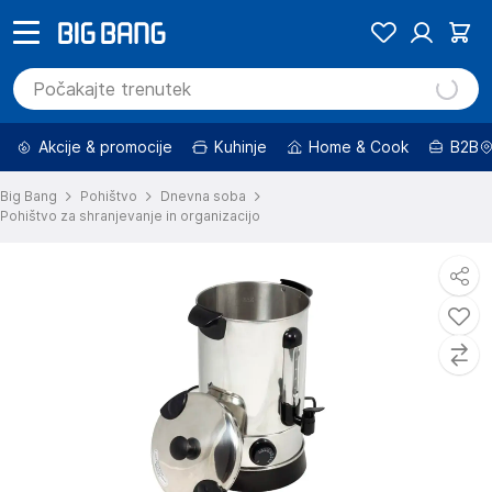
Akcije & promocije
Kuhinje
Home & Cook
B2B
Big Bang
Pohištvo
Dnevna soba
Pohištvo za shranjevanje in organizacijo