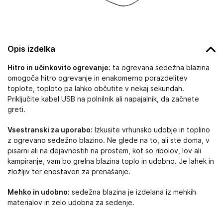
Opis izdelka
Hitro in učinkovito ogrevanje:
ta ogrevana sedežna blazina
omogoča hitro ogrevanje in enakomerno porazdelitev
toplote, toploto pa lahko občutite v nekaj sekundah.
Priključite kabel USB na polnilnik ali napajalnik, da začnete
greti.
Vsestranski za uporabo:
Izkusite vrhunsko udobje in toplino
z ogrevano sedežno blazino. Ne glede na to, ali ste doma, v
pisarni ali na dejavnostih na prostem, kot so ribolov, lov ali
kampiranje, vam bo grelna blazina toplo in udobno. Je lahek in
zložljiv ter enostaven za prenašanje.
Mehko in udobno:
sedežna blazina je izdelana iz mehkih
materialov in zelo udobna za sedenje.