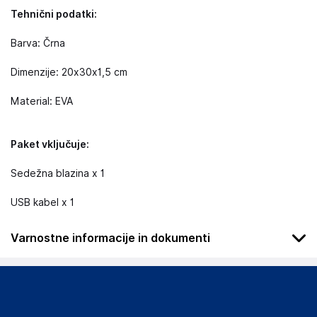
Tehnični podatki:
Barva: Črna
Dimenzije: 20x30x1,5 cm
Material: EVA
Paket vključuje:
Sedežna blazina x 1
USB kabel x 1
Varnostne informacije in dokumenti
Da bi se izognili nevarnosti, hranite ta izdelek izven dosega
dojenčkov in otrok.
Podatki o proizvajalcu