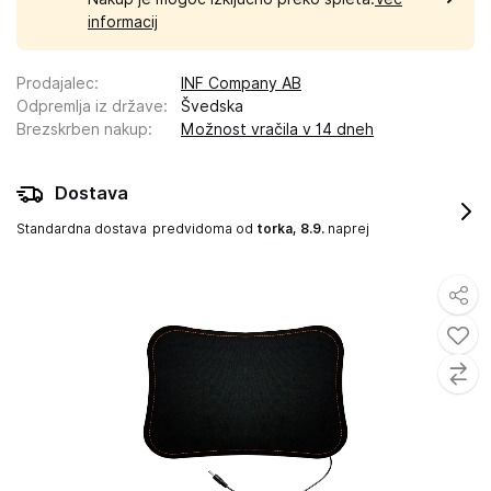
informacij
Prodajalec
:
INF Company AB
Odpremlja iz države
:
Švedska
Brezskrben nakup
:
Možnost vračila v 14 dneh
Dostava
Standardna dostava
predvidoma od
torka, 8.9.
naprej