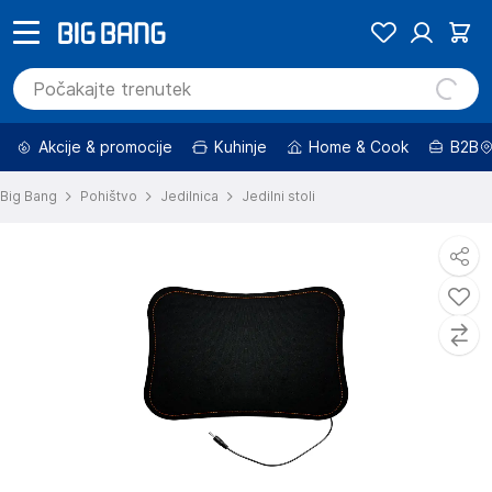
Akcije & promocije
Kuhinje
Home & Cook
B2B
Big Bang
Pohištvo
Jedilnica
Jedilni stoli