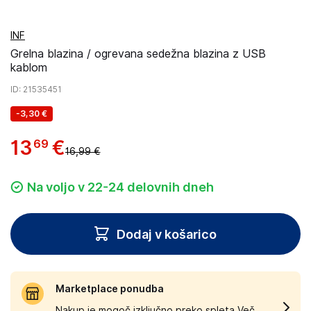
INF
Grelna blazina / ogrevana sedežna blazina z USB
kablom
ID
: 21535451
-
3,30 €
13
€
69
16,99 €
Na voljo v 22-24 delovnih dneh
Dodaj v košarico
Marketplace ponudba
Nakup je mogoč izključno preko spleta.
Več