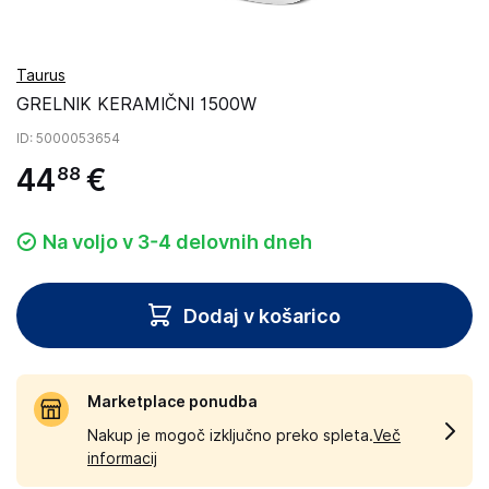
Taurus
GRELNIK KERAMIČNI 1500W
ID
: 5000053654
44
€
88
Na voljo v 3-4 delovnih dneh
Dodaj v košarico
Marketplace ponudba
Nakup je mogoč izključno preko spleta.
Več
informacij