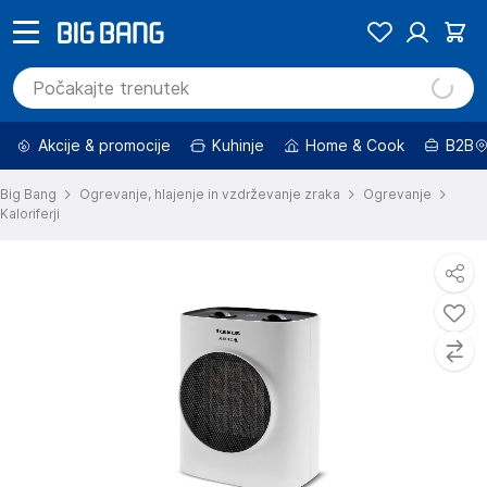
Akcije & promocije
Kuhinje
Home & Cook
B2B
Big Bang
Ogrevanje, hlajenje in vzdrževanje zraka
Ogrevanje
Kaloriferji