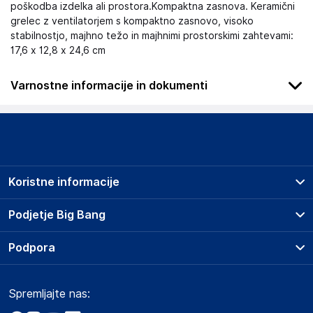
poškodba izdelka ali prostora.Kompaktna zasnova. Keramični
grelec z ventilatorjem s kompaktno zasnovo, visoko
stabilnostjo, majhno težo in majhnimi prostorskimi zahtevami:
17,6 x 12,8 x 24,6 cm
Varnostne informacije in dokumenti
Podatki o proizvajalcu
Podatki o proizvajalcu vključujejo informacije (naziv, naslov,
državo in elektronski naslov) povezane s proizvajalcem
izdelka.
Koristne informacije
ENGINEERING AND TECHNOLOGY FOR LIFE
25790
Prodajna mesta
Podjetje Big Bang
ES
Splošni pogoji
support@taurushelp1.zendesk.com
O podjetju
Podpora
Storitve
Kontakti
Dostava, vnos in odvoz
Odgovorna oseba v EU
Pogosta vprašanja
Družbena odgovornost
Načini plačila
Gospodarski subjekt s sedežem v EU, ki zagotavlja skladnost
Spremljajte nas:
Marketplace
Obvestila za javnost
izdelka z zahtevanimi predpisi.
Nakup na obroke