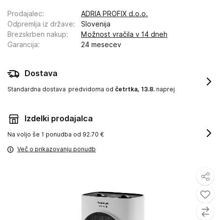
Prodajalec
:
ADRIA PROFIX d.o.o.
Odpremlja iz države
:
Slovenija
Brezskrben nakup
:
Možnost vračila v 14 dneh
Garancija
:
24 mesecev
Dostava
Standardna dostava
predvidoma od
četrtka, 13.8.
naprej
Izdelki prodajalca
Na voljo še
1 ponudba od 92.70 €
Več o prikazovanju ponudb