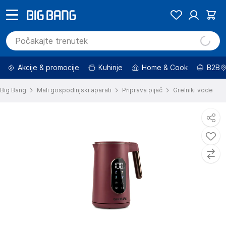
Akcije & promocije
Kuhinje
Home & Cook
B2B
Big Bang
Mali gospodinjski aparati
Priprava pijač
Grelniki vode