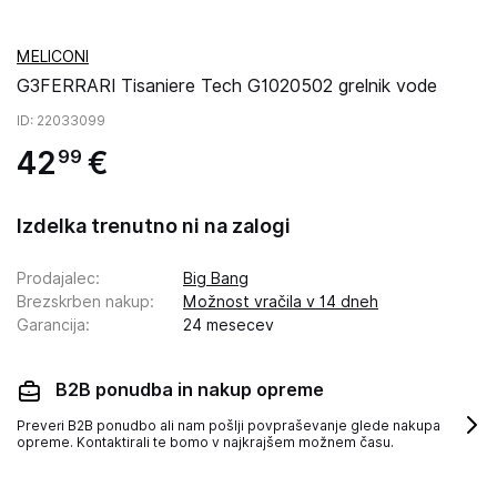
MELICONI
G3FERRARI Tisaniere Tech G1020502 grelnik vode
ID
: 22033099
42
€
99
Izdelka trenutno ni na zalogi
Prodajalec
:
Big Bang
Brezskrben nakup
:
Možnost vračila v 14 dneh
Garancija
:
24 mesecev
B2B ponudba in nakup opreme
Preveri B2B ponudbo ali nam pošlji povpraševanje glede nakupa
opreme. Kontaktirali te bomo v najkrajšem možnem času.