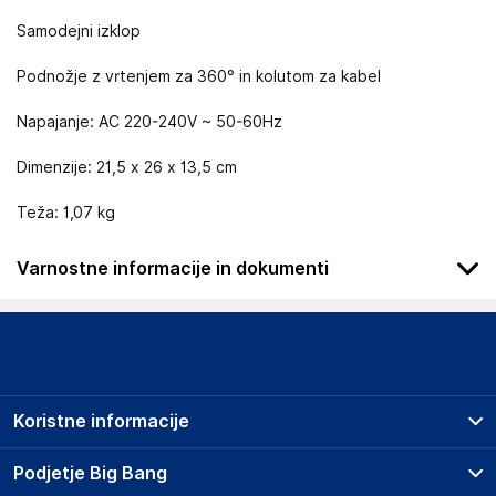
Samodejni izklop
Podnožje z vrtenjem za 360° in kolutom za kabel
Napajanje: AC 220-240V ~ 50-60Hz
Dimenzije: 21,5 x 26 x 13,5 cm
Teža: 1,07 kg
Varnostne informacije in dokumenti
Podatki o proizvajalcu
Podatki o proizvajalcu vključujejo informacije (naziv, naslov,
državo in elektronski naslov) povezane s proizvajalcem
izdelka.
Koristne informacije
MELICONI SPA
VIA MINGHETTI N 10, GRANAROLO DELL'EMILIA BO 40057
Prodajna mesta
Podjetje Big Bang
Italy
Splošni pogoji