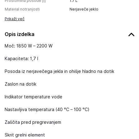
Prostornina posode [l]
1.7
L
Material notranjosti
Nerjaveče jeklo
Prikaži več
Opis izdelka
Moč: 1850 W – 2200 W
Kapaciteta: 1,7 l
Posoda iz nerjavečega jekla in ohišje hladno na dotik
Zaslon na dotik
Indikator temperature vode
Nastavljiva temperatura (40 °C – 100 °C)
Zaščita pred pregrevanjem
Skrit grelni element