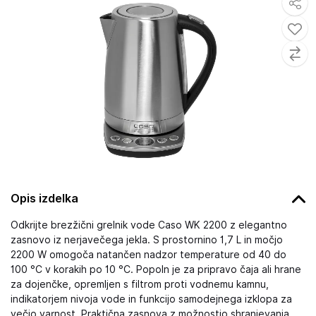
Opis izdelka
Odkrijte brezžični grelnik vode Caso WK 2200 z elegantno
zasnovo iz nerjavečega jekla. S prostornino 1,7 L in močjo
2200 W omogoča natančen nadzor temperature od 40 do
100 °C v korakih po 10 °C. Popoln je za pripravo čaja ali hrane
za dojenčke, opremljen s filtrom proti vodnemu kamnu,
indikatorjem nivoja vode in funkcijo samodejnega izklopa za
večjo varnost. Praktična zasnova z možnostjo shranjevanja