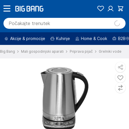
Akcije & promocije
Kuhinje
Home & Cook
B2B
Big Bang
Mali gospodinjski aparati
Priprava pijač
Grelniki vode