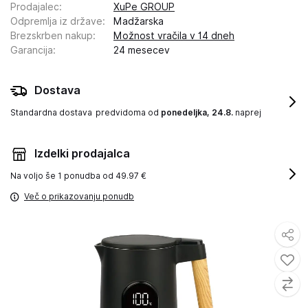
Prodajalec
:
XuPe GROUP
Odpremlja iz države
:
Madžarska
Brezskrben nakup
:
Možnost vračila v 14 dneh
Garancija
:
24 mesecev
Dostava
Standardna dostava
predvidoma od
ponedeljka, 24.8.
naprej
Izdelki prodajalca
Na voljo še
1 ponudba od 49.97 €
Več o prikazovanju ponudb