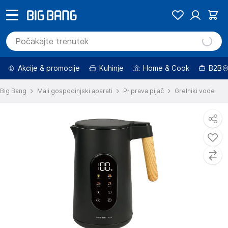
Akcije & promocije
Kuhinje
Home & Cook
B2B
Big Bang
Mali gospodinjski aparati
Priprava pijač
Grelniki vode