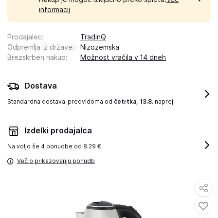
informacij
Prodajalec
:
TradinQ
Odpremlja iz države
:
Nizozemska
Brezskrben nakup
:
Možnost vračila v 14 dneh
Dostava
Standardna dostava
predvidoma od
četrtka, 13.8.
naprej
Izdelki prodajalca
Na voljo še
4 ponudbe od 8.29 €
Več o prikazovanju ponudb