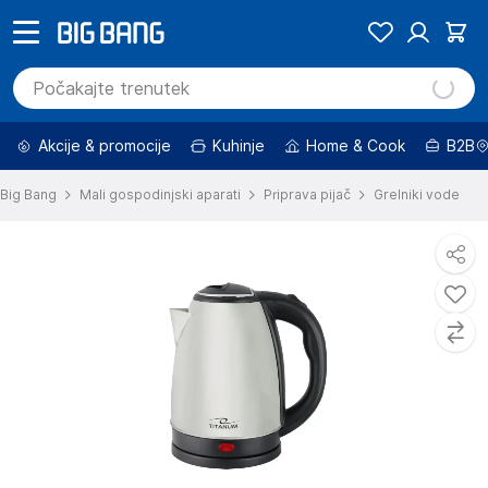
Akcije & promocije
Kuhinje
Home & Cook
B2B
Big Bang
Mali gospodinjski aparati
Priprava pijač
Grelniki vode