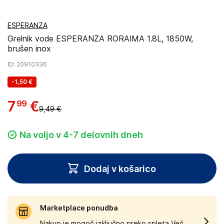
ESPERANZA
Grelnik vode ESPERANZA RORAIMA 1.8L, 1850W,
brušen inox
ID
: 20910336
-
1,50 €
7
€
99
9,49 €
Na voljo v 4-7 delovnih dneh
Dodaj v košarico
Marketplace ponudba
Nakup je mogoč izključno preko spleta.
Več