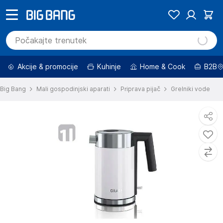
Akcije & promocije
Kuhinje
Home & Cook
B2B
Big Bang
Mali gospodinjski aparati
Priprava pijač
Grelniki vode