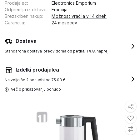
Prodajalec
:
Electronics Emporium
Odpremlja iz države
:
Francija
Brezskrben nakup
:
Možnost vračila v 14 dneh
Garancija
:
24 mesecev
Dostava
Standardna dostava
predvidoma od
petka, 14.8.
naprej
Izdelki prodajalca
Na voljo še
2 ponudbi od 75.03 €
Več o prikazovanju ponudb