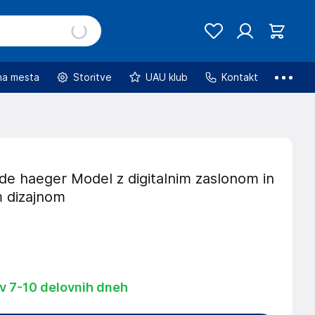
na mesta
Storitve
UAU klub
Kontakt
de haeger Model z digitalnim zaslonom in
m dizajnom
 v 7-10 delovnih dneh