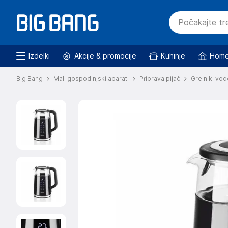
Izdelki
Akcije & promocije
Kuhinje
Home
Big Bang
Mali gospodinjski aparati
Priprava pijač
Grelniki vod