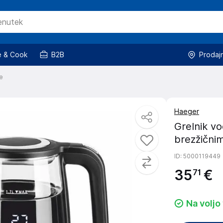
 & Cook
B2B
Prodaj
e
Haeger
Grelnik vo
brezžični
ID
: 5000119449
35
€
71
Na voljo