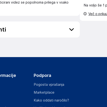
ticirani videz se popolnoma prilega v vsako
Na voljo še
1 
Več o prik
nti
ov, državo in elektronski naslov) povezane s
ormacije
Podpora
Pogosta vprašanja
Marketplace
st izdelka z zahtevanimi predpisi.
Kako oddati naročilo?