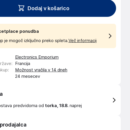
Dodaj v košarico
ketplace ponudba
p je mogoč izključno preko spleta.
Več informacij
Electronics Emporium
države
:
Francija
akup
:
Možnost vračila v 14 dneh
24 mesecev
a
ostava
predvidoma od
torka, 18.8.
naprej
 prodajalca