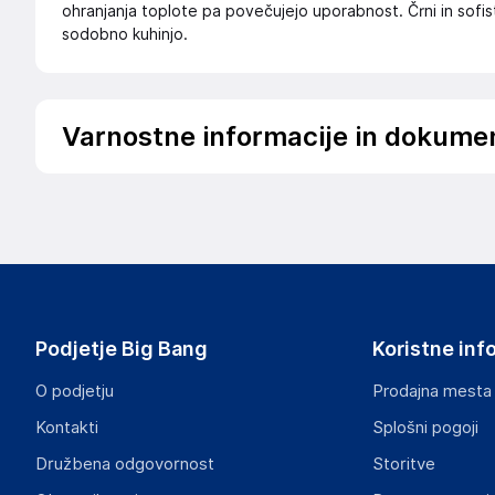
ohranjanja toplote pa povečujejo uporabnost. Črni in sofis
sodobno kuhinjo.
Varnostne informacije in dokume
Podatki o proizvajalcu
Podatki o proizvajalcu vključujejo informacije (naziv, nasl
proizvajalcem izdelka.
Globomatik Informatica Slu
4240
Spain
Podjetje Big Bang
Koristne inf
info@globomatik.net
O podjetju
Prodajna mesta
Odgovorna oseba v EU
Kontakti
Splošni pogoji
Gospodarski subjekt s sedežem v EU, ki zagotavlja skladno
Družbena odgovornost
Storitve
Globomatik Informatica Slu