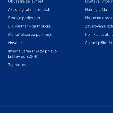
Obvestila za javnost
Dostava, vnos i
4240
Spain
Akt o digitalnih storitvah
Načini plačila
info@globomatik.net
Prodaja podjetjem
Nakup na obrok
Big Partner - distribucija
Zavarovanje izd
Slike o varnosti izdelka
Slike o varnosti izdelka vsebujejo opozorila na embalaži izd
Marketplace za partnerje
Politika zasebno
informacije, povezane z določenim izdelkom.
Novosti
Spletni piškotki
Interna varna linija za prijavo
kršitev po ZZPRI
Zaposlitev