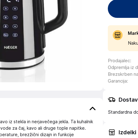
Mar
Naku
Prodajalec
:
Odpremlja iz 
Brezskrben n
Garancija
:
Dostav
Standardna d
vo iz stekla in nerjavečega jekla. Ta kuhalnik
 vode za čaj, kavo ali druge tople napitke.
Izdelki
rature, brezžični dizajn in funkcije