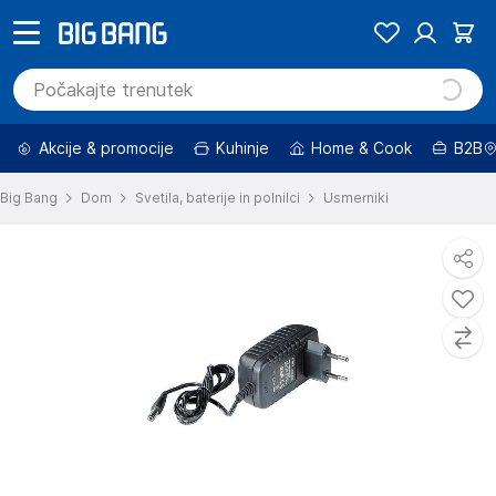
Akcije & promocije
Kuhinje
Home & Cook
B2B
Big Bang
Dom
Svetila, baterije in polnilci
Usmerniki