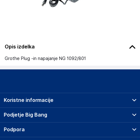
Opis izdelka
Grothe Plug -in napajanje NG 1092/801
Koristne informacije
Prodajna mesta
Podjetje Big Bang
Splošni pogoji
O podjetju
Podpora
Storitve
Kontakti
Dostava, vnos in odvoz