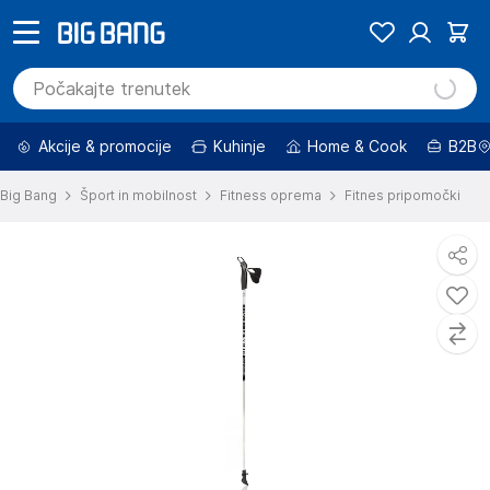
Akcije & promocije
Kuhinje
Home & Cook
B2B
Big Bang
Šport in mobilnost
Fitness oprema
Fitnes pripomočki