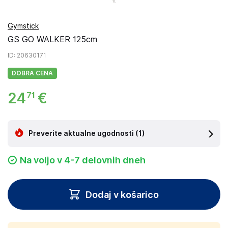
Gymstick
GS GO WALKER 125cm
ID
: 20630171
DOBRA CENA
24
€
71
Preverite aktualne ugodnosti
(1)
Na voljo v 4-7 delovnih dneh
Dodaj v košarico