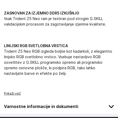
ZASNOVAN ZA IZJEMNO DDR5 IZKUŠNJO
Vsak Trident Z5 Neo ram je testiran pod strogim G.SKILL
validacijskim procesom za zagotavljanje izjemne kvalitete.
LINIJSKI RGB SVETLOBNA VRSTICA
Trident Z5 Neo RGB izgleda boljše kot kadarkoli, z elegantno
linijsko RGB svetlobno vrstico. Vsebuje nastavljivo RGB
osvetlitev z G.SKILL programsko opremo ali programsko
opremo osnovne plošče, ki podpira RGB, tako lahko
nastavljate barve in efekte po želji.
Prikaži več
Varnostne informacije in dokumenti
Podatki o proizvajalcu