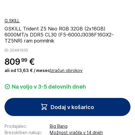
G.SKILL
GSKILL Trident Z5 Neo RGB 32GB (2x16GB)
6000MT/s DDR5 CL30 (F5-6000J3038F16GX2-
TZ5NR) ram pomnilnik
ID
: 20481935
809
€
99
ali od 13,63 € / mesec
Izračun obrokov
Na voljo v 3-5 delovnih dneh
Dodaj v košarico
Prodajalec
:
Big Bang
Brezskrben nakup
:
Možnost vračila v 14 dneh