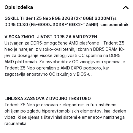
Opis izdelka
GSKILL Trident Z5 Neo RGB 32GB (2x16GB) 6000MT/s
DDR5 CL30 (F5-6000J3038F16GX2-TZ5NR) ram pomnilnik
VISOKA ZMOGLJIVOST DDR5 ZA AMD RYZEN
Ustvarjen za DDR5-omogočene AMD platforme - Trident Z5
Neo je narejen iz visoko-kvalitetnih, izbranih DDR5 DRAM IC-
jev za doseganje visoke zmogljivosti OC spomina na DDR5
AMD platformah. Za osvoboditev OC zmogljivosti spomina je
Trident Z5 Neo opremljen z AMD EXPO podporo, kar
zagotavlja enostavno OC izkušnjo v BIOS-u.
LINIJSKA ZASNOVA Z DVOJNO TEKSTURO
Trident Z5 Neo je osnovan z elegantnim in futurističnem
ohišjem po zgledu hiperavtomobilskih elementov. Ima idealen
videz, ki se ujema s številnimi sistemi elemenetov namiznega
računalnika.