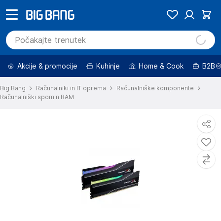
Akcije & promocije
Kuhinje
Home & Cook
B2B
Big Bang
Računalniki in IT oprema
Računalniške komponente
Računalniški spomin RAM