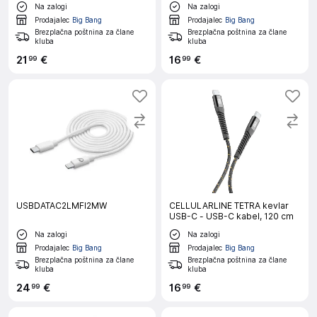
Na zalogi
Na zalogi
Prodajalec
Big Bang
Prodajalec
Big Bang
Brezplačna poštnina za člane
Brezplačna poštnina za člane
kluba
kluba
21
€
16
€
99
99
USBDATAC2LMFI2MW
CELLULARLINE TETRA kevlar
USB-C - USB-C kabel, 120 cm
Na zalogi
Na zalogi
Prodajalec
Big Bang
Prodajalec
Big Bang
Brezplačna poštnina za člane
Brezplačna poštnina za člane
kluba
kluba
24
€
16
€
99
99