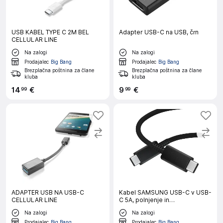
USB KABEL TYPE C 2M BEL
Adapter USB-C na USB, črn
CELLULAR LINE
Na zalogi
Na zalogi
Prodajalec
Big Bang
Prodajalec
Big Bang
Brezplačna poštnina za člane
Brezplačna poštnina za člane
kluba
kluba
14
€
9
€
99
99
ADAPTER USB NA USB-C
Kabel SAMSUNG USB-C v USB-
CELLULAR LINE
C 5A, polnjenje in
sinhronizacija, dolžina 1,8 m,
Na zalogi
Na zalogi
črn (EP-DX510JBE)
Prodajalec
Big Bang
Prodajalec
Big Bang