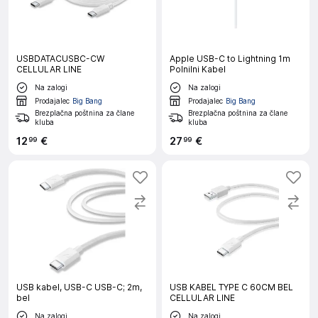
USBDATACUSBC-CW
Apple USB-C to Lightning 1m
CELLULAR LINE
Polnilni Kabel
Na zalogi
Na zalogi
Prodajalec
Big Bang
Prodajalec
Big Bang
Brezplačna poštnina za člane
Brezplačna poštnina za člane
kluba
kluba
12
€
27
€
99
99
USB kabel, USB-C USB-C; 2m,
USB KABEL TYPE C 60CM BEL
bel
CELLULAR LINE
Na zalogi
Na zalogi