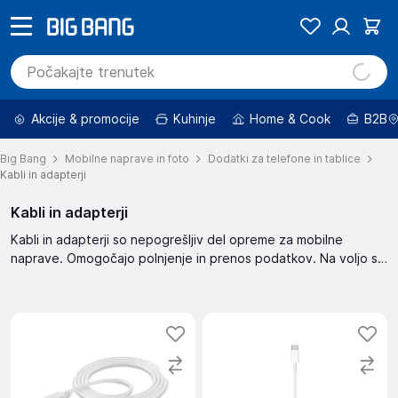
Akcije & promocije
Kuhinje
Home & Cook
B2B
Big Bang
Mobilne naprave in foto
Dodatki za telefone in tablice
Kabli in adapterji
Kabli in adapterji
Kabli in adapterji so nepogrešljiv del opreme za mobilne
naprave. Omogočajo polnjenje in prenos podatkov. Na voljo so
različne dolžine in vrste konektorjev za različne priključke.
Preveri našo ponudbo in izberi pravega za svoje potrebe.