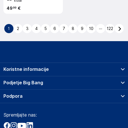
kluba
49
€
99
...
1
2
3
4
5
6
7
8
9
10
122
Koristne informacije
Prodajna mesta
Podjetje Big Bang
Splošni pogoji
O podjetju
Podpora
Storitve
Kontakti
Dostava, vnos in odvoz
Pogosta vprašanja
Družbena odgovornost
Načini plačila
Spremljajte nas:
Marketplace
Obvestila za javnost
Nakup na obroke
Kako oddati naročilo?
Akt o digitalnih storitvah