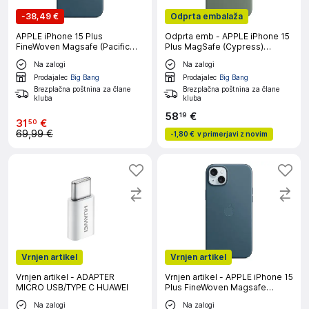
-
38,49 €
Odprta embalaža
APPLE iPhone 15 Plus
Odprta emb - APPLE iPhone 15
FineWoven Magsafe (Pacific
Plus MagSafe (Cypress)
Blue) ovitek
silikonski ovitek
Na zalogi
Na zalogi
Prodajalec
Big Bang
Prodajalec
Big Bang
Brezplačna poštnina za člane
Brezplačna poštnina za člane
kluba
kluba
58
€
19
31
€
50
69,99 €
-
1,80 €
v primerjavi z novim
Vrnjen artikel
Vrnjen artikel
Vrnjen artikel - ADAPTER
Vrnjen artikel - APPLE iPhone 15
MICRO USB/TYPE C HUAWEI
Plus FineWoven Magsafe
(Pacific Blue) ovitek
Na zalogi
Na zalogi