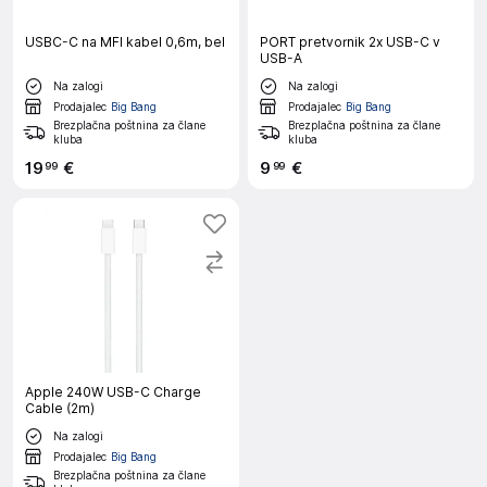
USBC-C na MFI kabel 0,6m, bel
PORT pretvornik 2x USB-C v
USB-A
Na zalogi
Na zalogi
Prodajalec
Big Bang
Prodajalec
Big Bang
Brezplačna poštnina za člane
Brezplačna poštnina za člane
kluba
kluba
19
€
9
€
99
99
Apple 240W USB-C Charge
Cable (2m)
Na zalogi
Prodajalec
Big Bang
Brezplačna poštnina za člane