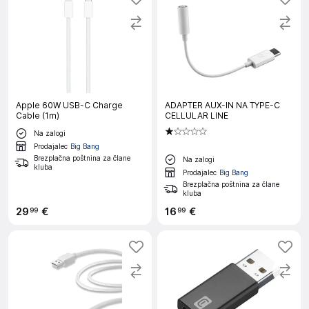
Apple 60W USB-C Charge
ADAPTER AUX-IN NA TYPE-C
Cable (1m)
CELLULAR LINE
Na zalogi
Prodajalec
Big Bang
Brezplačna poštnina za člane
Na zalogi
kluba
Prodajalec
Big Bang
Brezplačna poštnina za člane
kluba
29
€
16
€
99
99