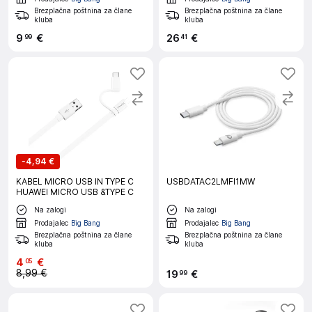
Brezplačna poštnina za člane
Brezplačna poštnina za člane
kluba
kluba
9
€
26
€
99
41
-
4,94 €
KABEL MICRO USB IN TYPE C
USBDATAC2LMFI1MW
HUAWEI MICRO USB &TYPE C
Na zalogi
Na zalogi
Prodajalec
Big Bang
Prodajalec
Big Bang
Brezplačna poštnina za člane
Brezplačna poštnina za člane
kluba
kluba
4
€
05
8,99 €
19
€
99