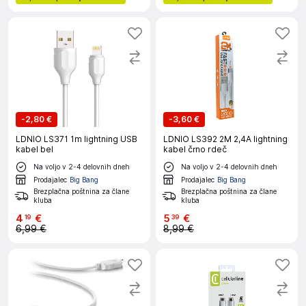
-
2,80 €
-
3,60 €
LDNIO LS371 1m lightning USB
LDNIO LS392 2M 2,4A lightning
kabel bel
kabel črno rdeč
Na voljo v 2-4 delovnih dneh
Na voljo v 2-4 delovnih dneh
Prodajalec
Big Bang
Prodajalec
Big Bang
Brezplačna poštnina za člane
Brezplačna poštnina za člane
kluba
kluba
4
€
5
€
19
39
6,99 €
8,99 €