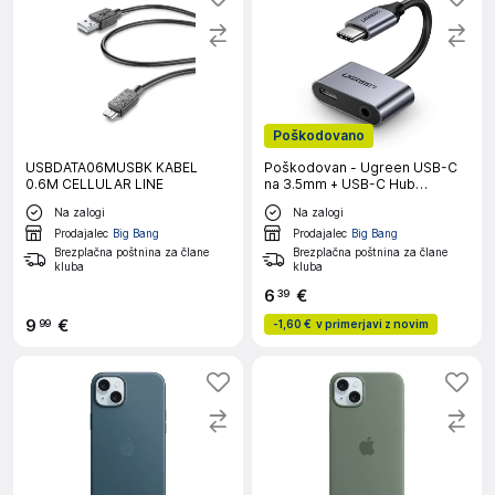
Poškodovano
USBDATA06MUSBK KABEL
Poškodovan - Ugreen USB-C
0.6M CELLULAR LINE
na 3.5mm + USB-C Hub
Adapter
Na zalogi
Na zalogi
Prodajalec
Big Bang
Prodajalec
Big Bang
Brezplačna poštnina za člane
Brezplačna poštnina za člane
kluba
kluba
6
€
39
9
€
99
-
1,60 €
v primerjavi z novim