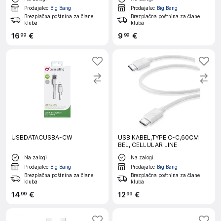
Prodajalec
Big Bang
Prodajalec
Big Bang
Brezplačna poštnina za člane
Brezplačna poštnina za člane
kluba
kluba
16
€
9
€
99
99
USBDATACUSBA-CW
USB KABEL,TYPE C-C,60CM
BEL, CELLULAR LINE
Na zalogi
Na zalogi
Prodajalec
Big Bang
Prodajalec
Big Bang
Brezplačna poštnina za člane
Brezplačna poštnina za člane
kluba
kluba
14
€
12
€
99
99