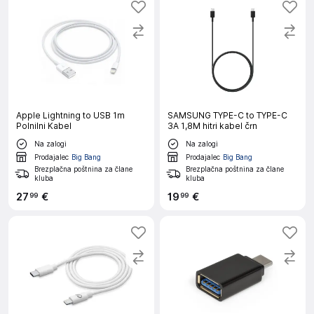
Apple Lightning to USB 1m
SAMSUNG TYPE-C to TYPE-C
Polnilni Kabel
3A 1,8M hitri kabel črn
Na zalogi
Na zalogi
Prodajalec
Big Bang
Prodajalec
Big Bang
Brezplačna poštnina za člane
Brezplačna poštnina za člane
kluba
kluba
27
€
19
€
99
99