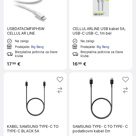
USBDATACMFIIPH5W
CELLULARLINE USB kabel 5A,
CELLULAR LINE
USB-C USB-C, 1m bel
Na zalogi
Na zalogi
Prodajalec
Big Bang
Prodajalec
Big Bang
Brezplačna poštnina za člane
Brezplačna poštnina za člane
kluba
kluba
17
€
16
€
99
99
KABEL SAMSUNG TYPE-C TO
SAMSUNG TYPE- C TO TYPE- C
TYPE-C BLACK 5A
podatkovni kabel črn