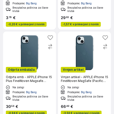
Prodajalec
Big Bang
Prodajalec
Big Bang
Brezplačna poštnina za člane
Brezplačna poštnina za člane
kluba
kluba
3
€
29
€
79
93
-
0,20 €
v primerjavi z novim
-
1,57 €
v primerjavi z novim
Odprta embalaža
Vrnjen artikel
Odprta emb - APPLE iPhone 15
Vrnjen artikel - APPLE iPhone 15
Plus FineWoven Magsafe
FineWoven MagSafe (Pacific
(Pacific Blue) ovitek
Blue) ovitek
Na zalogi
Na zalogi
Prodajalec
Big Bang
Prodajalec
Big Bang
Brezplačna poštnina za člane
Brezplačna poštnina za člane
kluba
kluba
30
€
66
€
56
49
-
0,94 €
v primerjavi z novim
-
3,50 €
v primerjavi z novim