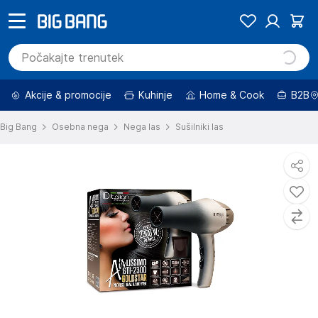
Akcije & promocije
Kuhinje
Home & Cook
B2B
Big Bang
Osebna nega
Nega las
Sušilniki las