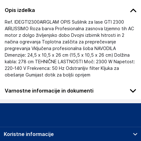
Opis izdelka
Ref. IDEGTI2300AIRGLAM OPIS Sušilnik za lase GTI 2300
AIRLISSIMO Roza barva Profesionalna zasnova Izjemno tih AC
motor z dolgo življenjsko dobo Dvojni izbirnik hitrosti in 2
načina ogrevanja Toplotna zaščita za preprečevanje
pregrevanja Vključena profesionalna šoba NAVODILA
Dimenzije: 24,5 x 10,5 x 26 cm (15,5 x 10,5 x 26 cm) Dolžina
kabla: 278 cm TEHNIČNE LASTNOSTI Moč: 2300 W Napetost:
220-140 V Frekvenca: 50 Hz Odstranljiv filter Kljuka za
obešanje Gumijast dotik za boljši oprijem
Varnostne informacije in dokumenti
Podatki o proizvajalcu
Podatki o proizvajalcu vključujejo informacije (naziv, naslov,
državo in elektronski naslov) povezane s proizvajalcem
izdelka.
Koristne informacije
POSTQUAM COSMETIC S.L