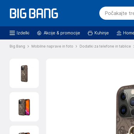
Izdelki
Akcije & promocije
Kuhinje
Home
Big Bang
Mobilne naprave in foto
Dodatki za telefone in tablice