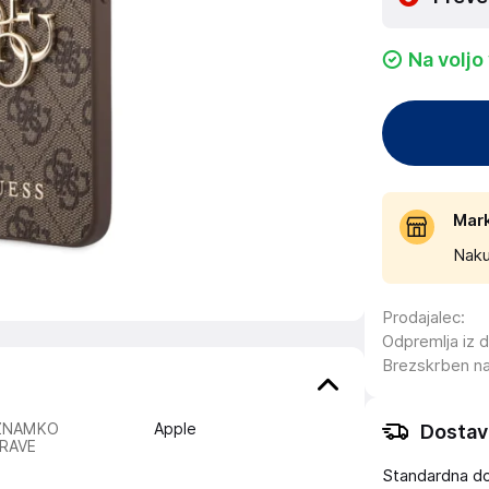
Na voljo
Mar
Naku
Prodajalec
:
Odpremlja iz 
Brezskrben n
ZNAMKO
Apple
Dostav
RAVE
Standardna d