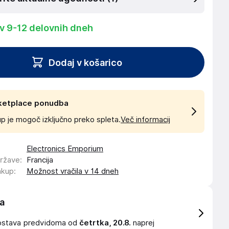
 v 9-12 delovnih dneh
Dodaj v košarico
ketplace ponudba
p je mogoč izključno preko spleta.
Več informacij
Electronics Emporium
države
:
Francija
akup
:
Možnost vračila v 14 dneh
a
ostava
predvidoma od
četrtka, 20.8.
naprej