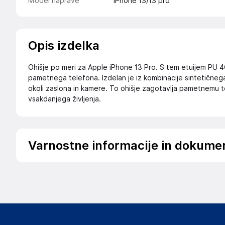
Model naprave
iPhone 13/13 pro
Opis izdelka
Ohišje po meri za Apple iPhone 13 Pro. S tem etuijem PU 
pametnega telefona. Izdelan je iz kombinacije sintetičnega
okoli zaslona in kamere. To ohišje zagotavlja pametnemu 
vsakdanjega življenja.
Varnostne informacije in dokume
Podatki o proizvajalcu
Podatki o proizvajalcu vključujejo informacije (naziv, nasl
proizvajalcem izdelka.
Guess Outlet
Avenue de Normandie