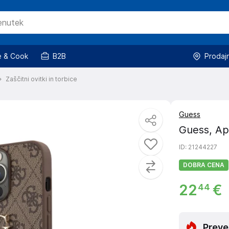
 & Cook
B2B
Prodaj
Zaščitni ovitki in torbice
Guess
Guess, App
ID
: 21244227
DOBRA CENA
22
€
44
Preve