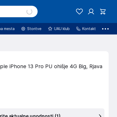
na mesta
Storitve
UAU klub
Kontakt
le iPhone 13 Pro PU ohišje 4G Big, Rjava
rite aktualne ugodnosti
(1)