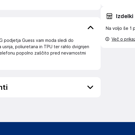
Izdelki
Na voljo še
1 
Več o prik
4G podjetja Guess vam moda sledi do
 usnja, poliuretana in TPU ter rahlo dvignjen
telefonu popolno zaščito pred nevarnostmi
nti
ov, državo in elektronski naslov) povezane s