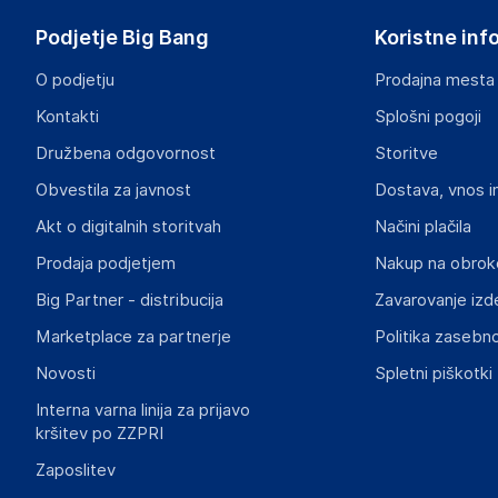
Francija
Podjetje Big Bang
Koristne inf
honfleur.jeans@guess.eu
O podjetju
Prodajna mesta
Odgovorna oseba v EU
Kontakti
Splošni pogoji
Gospodarski subjekt s sedežem v EU, ki zagotavlja skladno
Družbena odgovornost
Storitve
Guess Outlet
Obvestila za javnost
Dostava, vnos i
Avenue de Normandie, 14600 Honfleur, FRANCE
Francija
Akt o digitalnih storitvah
Načini plačila
honfleur.jeans@guess.eu
Prodaja podjetjem
Nakup na obrok
Big Partner - distribucija
Zavarovanje izd
Marketplace za partnerje
Politika zasebno
Novosti
Spletni piškotki
Interna varna linija za prijavo
kršitev po ZZPRI
Zaposlitev