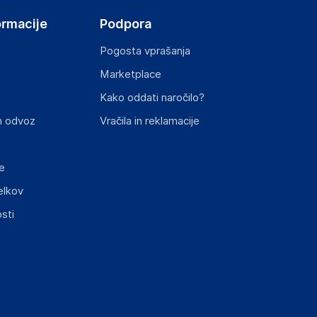
ormacije
Podpora
Pogosta vprašanja
Marketplace
st izdelka z zahtevanimi predpisi.
Kako oddati naročilo?
n odvoz
Vračila in reklamacije
e
elkov
sti