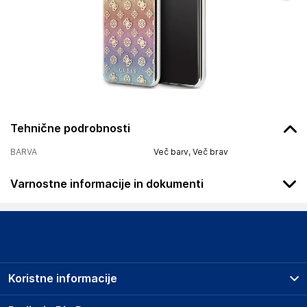
Tehnične podrobnosti
BARVA
Več barv, Več brav
Varnostne informacije in dokumenti
Podatki o proizvajalcu
Podatki o proizvajalcu vključujejo informacije (naziv, naslov,
državo in elektronski naslov) povezane s proizvajalcem
izdelka.
Koristne informacije
Guess Outlet
Avenue de Normandie
Prodajna mesta