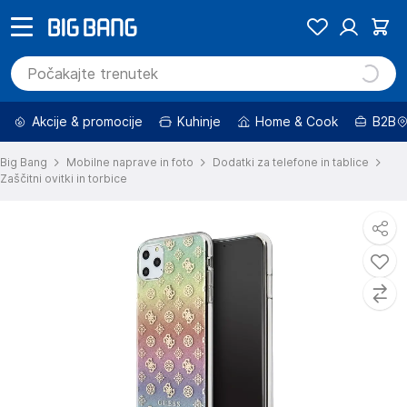
Akcije & promocije
Kuhinje
Home & Cook
B2B
Big Bang
Mobilne naprave in foto
Dodatki za telefone in tablice
Zaščitni ovitki in torbice