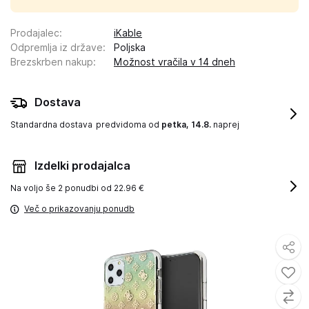
Prodajalec
:
iKable
Odpremlja iz države
:
Poljska
Brezskrben nakup
:
Možnost vračila v 14 dneh
Dostava
Standardna dostava
predvidoma od
petka, 14.8.
naprej
Izdelki prodajalca
Na voljo še
2 ponudbi od 22.96 €
Več o prikazovanju ponudb