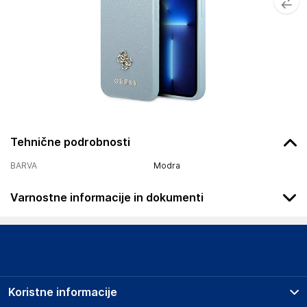
Tehnične podrobnosti
BARVA
Modra
Varnostne informacije in dokumenti
Podatki o proizvajalcu
Podatki o proizvajalcu vključujejo informacije (naziv, naslov,
državo in elektronski naslov) povezane s proizvajalcem
izdelka.
Koristne informacije
Guess Outlet