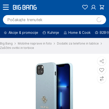
Akcije & promocije
Kuhinje
Home & Cook
B2B
Big Bang
Mobilne naprave in foto
Dodatki za telefone in tablice
Zaščitni ovitki in torbice