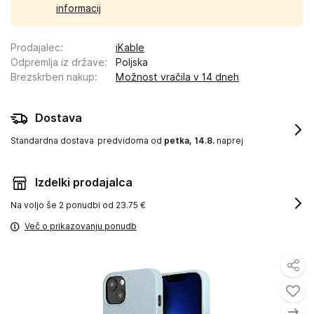
informacij
Prodajalec
:
iKable
Odpremlja iz države
:
Poljska
Brezskrben nakup
:
Možnost vračila v 14 dneh
Dostava
Standardna dostava
predvidoma od
petka, 14.8.
naprej
Izdelki prodajalca
Na voljo še
2 ponudbi od 23.75 €
Več o prikazovanju ponudb