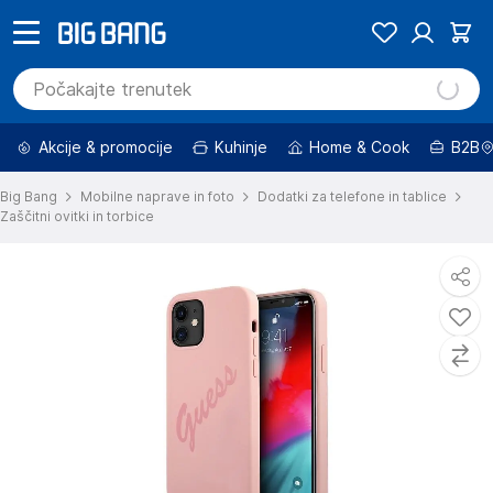
Akcije & promocije
Kuhinje
Home & Cook
B2B
Big Bang
Mobilne naprave in foto
Dodatki za telefone in tablice
Zaščitni ovitki in torbice