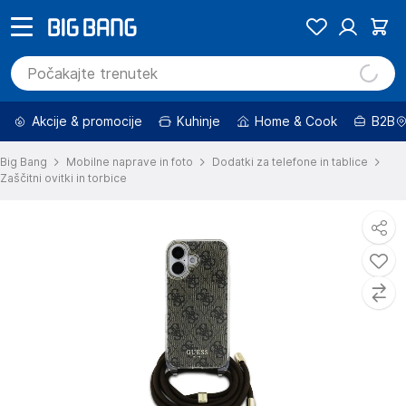
Akcije & promocije
Kuhinje
Home & Cook
B2B
Big Bang
Mobilne naprave in foto
Dodatki za telefone in tablice
Zaščitni ovitki in torbice