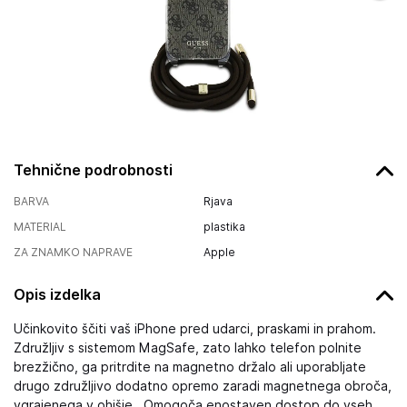
Tehnične podrobnosti
BARVA
Rjava
MATERIAL
plastika
ZA ZNAMKO NAPRAVE
Apple
Opis izdelka
Učinkovito ščiti vaš iPhone pred udarci, praskami in prahom.
Združljiv s sistemom MagSafe, zato lahko telefon polnite
brezžično, ga pritrdite na magnetno držalo ali uporabljate
drugo združljivo dodatno opremo zaradi magnetnega obroča,
vgrajenega v ohišje.. Omogoča enostaven dostop do vseh