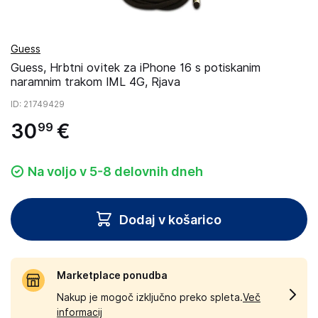
Guess
Guess, Hrbtni ovitek za iPhone 16 s potiskanim
naramnim trakom IML 4G, Rjava
ID
: 21749429
30
€
99
Na voljo v 5-8 delovnih dneh
Dodaj v košarico
Marketplace ponudba
Nakup je mogoč izključno preko spleta.
Več
informacij