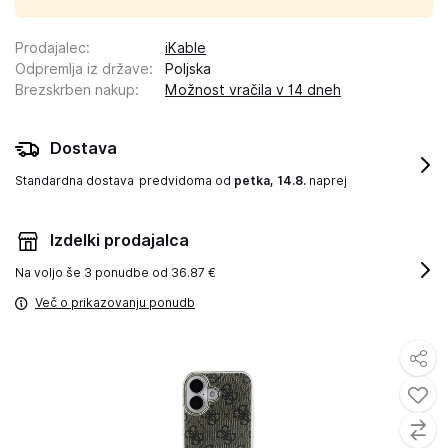
Prodajalec
:
iKable
Odpremlja iz države
:
Poljska
Brezskrben nakup
:
Možnost vračila v 14 dneh
Dostava
Standardna dostava
predvidoma od
petka, 14.8.
naprej
Izdelki prodajalca
Na voljo še
3 ponudbe od 36.87 €
Več o prikazovanju ponudb