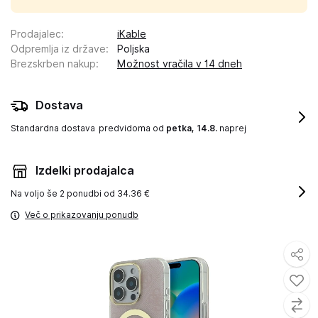
Prodajalec
:
iKable
Odpremlja iz države
:
Poljska
Brezskrben nakup
:
Možnost vračila v 14 dneh
Dostava
Standardna dostava
predvidoma od
petka, 14.8.
naprej
Izdelki prodajalca
Na voljo še
2 ponudbi od 34.36 €
Več o prikazovanju ponudb