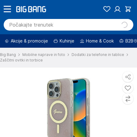
Akcije & promocije
Kuhinje
Home & Cook
B2B
Big Bang
Mobilne naprave in foto
Dodatki za telefone in tablice
Zaščitni ovitki in torbice