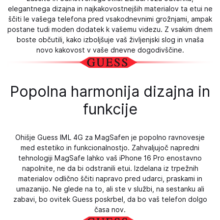
elegantnega dizajna in najkakovostnejših materialov ta etui ne
ščiti le vašega telefona pred vsakodnevnimi grožnjami, ampak
postane tudi moden dodatek k vašemu videzu. Z vsakim dnem
boste občutili, kako izboljšuje vaš življenjski slog in vnaša
novo kakovost v vaše dnevne dogodivščine.
Popolna harmonija dizajna in
funkcije
Ohišje Guess IML 4G za MagSafen je popolno ravnovesje
med estetiko in funkcionalnostjo. Zahvaljujoč napredni
tehnologiji MagSafe lahko vaš iPhone 16 Pro enostavno
napolnite, ne da bi odstranili etui. Izdelana iz trpežnih
materialov odlično ščiti napravo pred udarci, praskami in
umazanijo. Ne glede na to, ali ste v službi, na sestanku ali
zabavi, bo ovitek Guess poskrbel, da bo vaš telefon dolgo
časa nov.