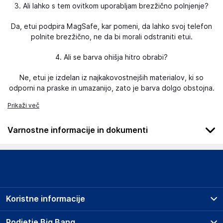
3. Ali lahko s tem ovitkom uporabljam brezžično polnjenje?
Da, etui podpira MagSafe, kar pomeni, da lahko svoj telefon
polnite brezžično, ne da bi morali odstraniti etui.
4. Ali se barva ohišja hitro obrabi?
Ne, etui je izdelan iz najkakovostnejših materialov, ki so
odporni na praske in umazanijo, zato je barva dolgo obstojna.
Prikaži več
Varnostne informacije in dokumenti
Podatki o proizvajalcu
Podatki o proizvajalcu vključujejo informacije (naziv, naslov,
državo in elektronski naslov) povezane s proizvajalcem
izdelka.
Koristne informacije
Guess Outlet
Avenue de Normandie
Prodajna mesta
Podjetje Big Bang