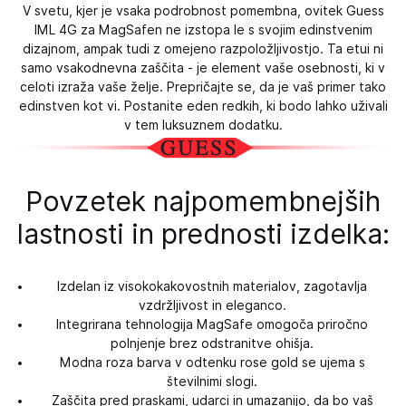
V svetu, kjer je vsaka podrobnost pomembna, ovitek Guess
IML 4G za MagSafen ne izstopa le s svojim edinstvenim
dizajnom, ampak tudi z omejeno razpoložljivostjo. Ta etui ni
samo vsakodnevna zaščita - je element vaše osebnosti, ki v
celoti izraža vaše želje. Prepričajte se, da je vaš primer tako
edinstven kot vi. Postanite eden redkih, ki bodo lahko uživali
v tem luksuznem dodatku.
Povzetek najpomembnejših
lastnosti in prednosti izdelka:
Izdelan iz visokokakovostnih materialov, zagotavlja
vzdržljivost in eleganco.
Integrirana tehnologija MagSafe omogoča priročno
polnjenje brez odstranitve ohišja.
Modna roza barva v odtenku rose gold se ujema s
številnimi slogi.
Zaščita pred praskami, udarci in umazanijo, da bo vaš