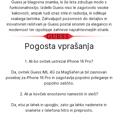
Guess je blagovna znamka, ki že leta združuje modo s
funkcionalnostjo. Izdelki Guess niso le zagotovilo visoke
kakovosti, ampak tudi izraz stila in razkošja, ki odlikuje
vsakega lastnika. Zahvaljujoč pozornosti do detajlov in
inovativnim rešitvam je Guess postal sinonim za eleganco in
modernost ter izpolnjuje zahteve najzahtevnejših strank.
Pogosta vprašanja
1. Ali bo ovitek ustrezal iPhone 16 Pro?
Da, ovitek Guess IML 4G za MagSafen je bil zasnovan
posebej za iPhone 16 Pro in zagotavlja popolno prileganje in
popolno zaščito.
2. Ali je kovček enostavno namestiti in sleči?
Da, etui je lahek in upogljiv, zato ga lahko nadenete in
snamete s telefona hitro in preprosto.