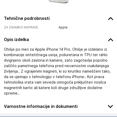
Tehnične podrobnosti
ZA ZNAMKO NAPRAVE
Apple
Opis izdelka
Ohišje po meri za Apple iPhone 14 Pro. Ohišje je izdelano iz
kombinacije sintetičnega usnja, poliuretana in TPU ter rahlo
dvignjeno okoli zaslona in kamere, zato zagotavlja popolno
zaščito pametnega telefona pred nevarnostmi vsakdanjega
življenja.. Z vgrajenimi magneti, ki so kirurško nameščeni tako,
da se ujemajo s tehnologijo v telefonu iPhone.. Kot prava
tehnološka vrata vam seveda omogoča priključitev nosilca
magnetnih kartic ali katere koli druge združljive dodatne
opreme..
Varnostne informacije in dokumenti
Podatki o proizvajalcu