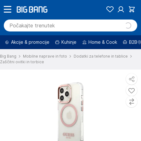
Akcije & promocije
Kuhinje
Home & Cook
B2B
Big Bang
Mobilne naprave in foto
Dodatki za telefone in tablice
Zaščitni ovitki in torbice