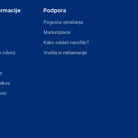
ormacije
Podpora
Pogosta vprašanja
Marketplace
st izdelka z zahtevanimi predpisi.
Kako oddati naročilo?
n odvoz
Vračila in reklamacije
e
elkov
elka in lahko vključujejo ključne varnostne
sti