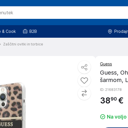
 & Cook
B2B
Prodaj
Zaščitni ovitki in torbice
Guess
Guess, Oh
šarmom, 
ID
: 21683178
38
€
90
Na voljo