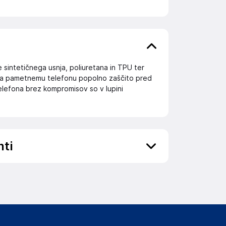
e sintetičnega usnja, poliuretana in TPU ter
vlja pametnemu telefonu popolno zaščito pred
elefona brez kompromisov so v lupini
nti
ov, državo in elektronski naslov) povezane s