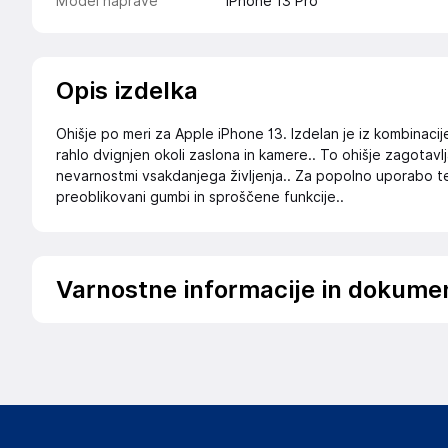
Model naprave
iPhone 13 Pro
Opis izdelka
Ohišje po meri za Apple iPhone 13. Izdelan je iz kombinacij
rahlo dvignjen okoli zaslona in kamere.. To ohišje zagota
nevarnostmi vsakdanjega življenja.. Za popolno uporabo t
preoblikovani gumbi in sproščene funkcije..
Varnostne informacije in dokume
Podatki o proizvajalcu
Podatki o proizvajalcu vključujejo informacije (naziv, nasl
proizvajalcem izdelka.
Guess Outlet
Avenue de Normandie