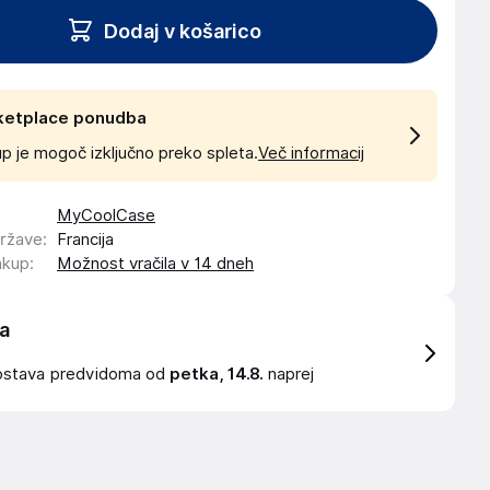
Dodaj v košarico
ketplace ponudba
p je mogoč izključno preko spleta.
Več informacij
MyCoolCase
države
:
Francija
akup
:
Možnost vračila v 14 dneh
a
ostava
predvidoma od
petka, 14.8.
naprej