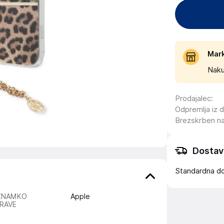
Mar
Naku
Prodajalec
:
Odpremlja iz 
Brezskrben n
Dostav
Standardna d
ZNAMKO
Apple
RAVE