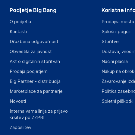
Francija
Podjetje Big Bang
Koristne inf
honfleur.jeans@guess.eu
O podjetju
Prodajna mesta
Odgovorna oseba v EU
Kontakti
Splošni pogoji
Gospodarski subjekt s sedežem v EU, ki zagotavlja skladno
Družbena odgovornost
Storitve
Guess Outlet
Obvestila za javnost
Dostava, vnos i
Avenue de Normandie, 14600 Honfleur, FRANCE
Francija
Akt o digitalnih storitvah
Načini plačila
honfleur.jeans@guess.eu
Prodaja podjetjem
Nakup na obrok
Big Partner - distribucija
Zavarovanje izd
Slike o varnosti izdelka
Slike o varnosti izdelka vsebujejo opozorila na embalaži izd
Marketplace za partnerje
Politika zasebno
informacije, povezane z določenim izdelkom.
Novosti
Spletni piškotki
Interna varna linija za prijavo
kršitev po ZZPRI
Zaposlitev