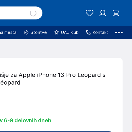
na mesta
Storitve
UAU klub
Kontakt
išje za Apple iPhone 13 Pro Leopard s
Léopard
 v 6-9 delovnih dneh