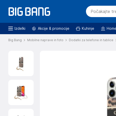
Izdelki
Akcije & promocije
Kuhinje
Home
Big Bang
Mobilne naprave in foto
Dodatki za telefone in tablice