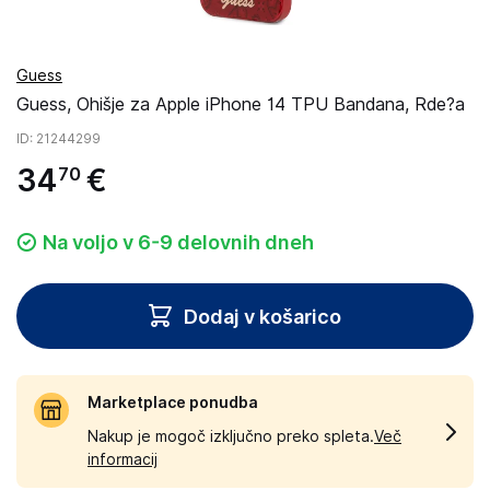
Guess
Guess, Ohišje za Apple iPhone 14 TPU Bandana, Rde?a
ID
: 21244299
34
€
70
Na voljo v 6-9 delovnih dneh
Dodaj v košarico
Marketplace ponudba
Nakup je mogoč izključno preko spleta.
Več
informacij