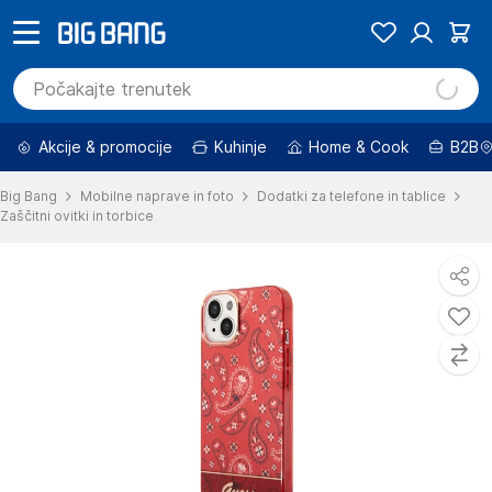
Akcije & promocije
Kuhinje
Home & Cook
B2B
Big Bang
Mobilne naprave in foto
Dodatki za telefone in tablice
Zaščitni ovitki in torbice