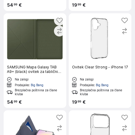
54
€
19
€
99
99
SAMSUNG Mapa Galaxy TAB
Ovitek Clear Strong - iPhone 17
A9+ (black) ovitek za tablični
računalnik
Na zalogi
Na zalogi
Prodajalec
Big Bang
Prodajalec
Big Bang
Brezplačna poštnina za člane
Brezplačna poštnina za člane
kluba
kluba
54
€
19
€
99
99