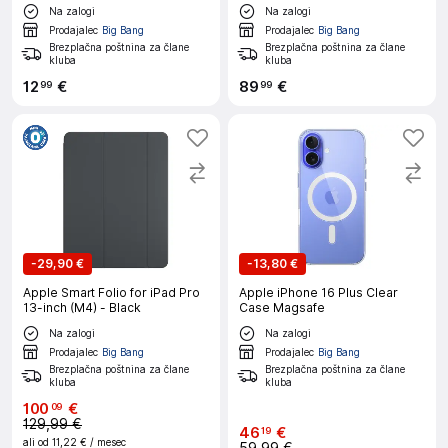
mapa
Na zalogi
Na zalogi
Prodajalec
Big Bang
Prodajalec
Big Bang
Brezplačna poštnina za člane
Brezplačna poštnina za člane
kluba
kluba
12
€
89
€
99
99
-
29,90 €
-
13,80 €
Apple Smart Folio for iPad Pro
Apple iPhone 16 Plus Clear
13-inch (M4) - Black
Case Magsafe
Na zalogi
Na zalogi
Prodajalec
Big Bang
Prodajalec
Big Bang
Brezplačna poštnina za člane
Brezplačna poštnina za člane
kluba
kluba
100
€
09
129,99 €
46
€
19
ali od
11,22 €
/ mesec