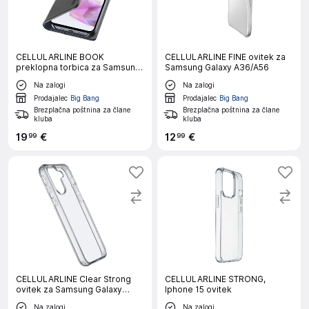
CELLULARLINE BOOK
CELLULARLINE FINE ovitek za
preklopna torbica za Samsung
Samsung Galaxy A36/A56
Galaxy A36/A56
Na zalogi
Na zalogi
Prodajalec
Big Bang
Prodajalec
Big Bang
Brezplačna poštnina za člane
Brezplačna poštnina za člane
kluba
kluba
19
€
12
€
99
99
CELLULARLINE Clear Strong
CELLULARLINE STRONG,
ovitek za Samsung Galaxy
Iphone 15 ovitek
A36/A56
Na zalogi
Na zalogi