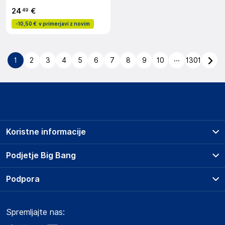
24
€
49
-
10,50 €
v primerjavi z novim
...
1
2
3
4
5
6
7
8
9
10
1301
Koristne informacije
Prodajna mesta
Podjetje Big Bang
Splošni pogoji
O podjetju
Podpora
Storitve
Kontakti
Dostava, vnos in odvoz
Pogosta vprašanja
Družbena odgovornost
Načini plačila
Spremljajte nas:
Marketplace
Obvestila za javnost
Nakup na obroke