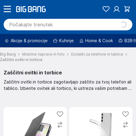
Akcije & promocije
Kuhinje
Home & Cook
B2B
Big Bang
Mobilne naprave in foto
Dodatki za telefone in tablice
Zaščitni ovitki in torbice
Zaščitni ovitki in torbice
Zaščitni ovitki in torbice zagotavljajo zaščito za tvoj telefon ali
tablico. Izberite ovitek ali torbico, ki ustreza vašim potrebam in
stilu. Omogočajo zaščito pred praskami in udarci, hkrati pa
nudijo eleganten videz.