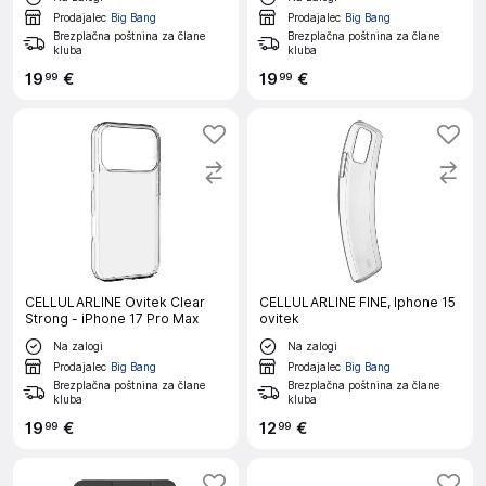
Prodajalec
Big Bang
Prodajalec
Big Bang
Brezplačna poštnina za člane
Brezplačna poštnina za člane
kluba
kluba
19
€
19
€
99
99
CELLULARLINE Ovitek Clear
CELLULARLINE FINE, Iphone 15
Strong - iPhone 17 Pro Max
ovitek
Na zalogi
Na zalogi
Prodajalec
Big Bang
Prodajalec
Big Bang
Brezplačna poštnina za člane
Brezplačna poštnina za člane
kluba
kluba
19
€
12
€
99
99