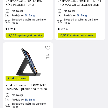
Poškodovan - OVI. IPHONE
Poškodovan - OVITEK SENS 11
X/XS PEONIESPURO
PRO MAX ČR CELLULAR LINE
Na zalogi
Na zalogi
Prodajalec
Big Bang
Prodajalec
Big Bang
Brezplačna poštnina za člane
Brezplačna poštnina za člane
kluba
kluba
17
€
16
€
49
09
-
7,50 €
v primerjavi z novim
-
6,90 €
v primerjavi z novim
Poškodovano
Poškodovan - SBS PRO IPAD
2021/2020 preklopna torbica
črna
Na zalogi
Prodajalec
Big Bang
Brezplačna poštnina za člane
kluba