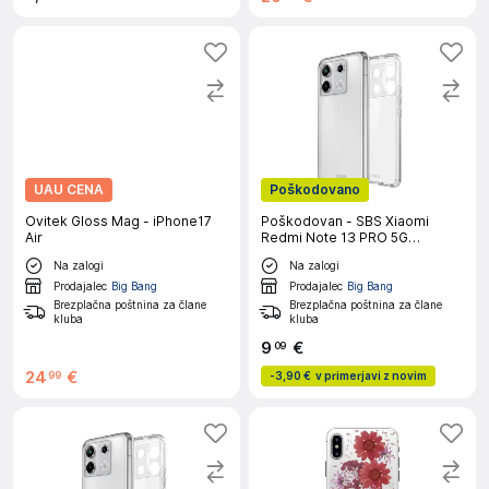
UAU CENA
Poškodovano
Ovitek Gloss Mag - iPhone17
Poškodovan - SBS Xiaomi
Air
Redmi Note 13 PRO 5G
prozoren ovitek
Na zalogi
Na zalogi
Prodajalec
Big Bang
Prodajalec
Big Bang
Brezplačna poštnina za člane
Brezplačna poštnina za člane
kluba
kluba
9
€
09
24
€
99
-
3,90 €
v primerjavi z novim