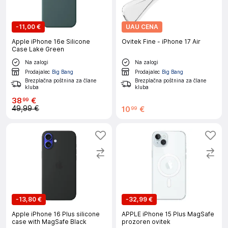
-
11,00 €
UAU CENA
Apple iPhone 16e Silicone
Ovitek Fine - iPhone 17 Air
Case Lake Green
Na zalogi
Na zalogi
Prodajalec
Big Bang
Prodajalec
Big Bang
Brezplačna poštnina za člane
Brezplačna poštnina za člane
kluba
kluba
38
€
99
49,99 €
10
€
99
-
13,80 €
-
32,99 €
Apple iPhone 16 Plus silicone
APPLE iPhone 15 Plus MagSafe
case with MagSafe Black
prozoren ovitek