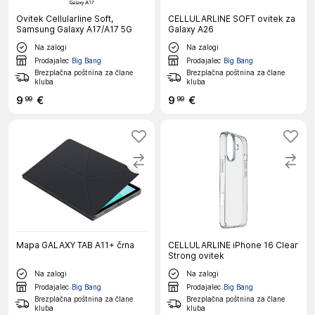
Ovitek Cellularline Soft,
CELLULARLINE SOFT ovitek za
Samsung Galaxy A17/A17 5G
Galaxy A26
Na zalogi
Na zalogi
Prodajalec
Big Bang
Prodajalec
Big Bang
Brezplačna poštnina za člane
Brezplačna poštnina za člane
kluba
kluba
9
€
9
€
99
99
Mapa GALAXY TAB A11+ črna
CELLULARLINE iPhone 16 Clear
Strong ovitek
Na zalogi
Na zalogi
Prodajalec
Big Bang
Prodajalec
Big Bang
Brezplačna poštnina za člane
Brezplačna poštnina za člane
kluba
kluba