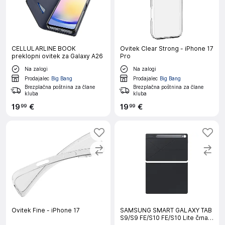
CELLULARLINE BOOK
Ovitek Clear Strong - iPhone 17
preklopni ovitek za Galaxy A26
Pro
Na zalogi
Na zalogi
Prodajalec
Big Bang
Prodajalec
Big Bang
Brezplačna poštnina za člane
Brezplačna poštnina za člane
kluba
kluba
19
€
19
€
99
99
Ovitek Fine - iPhone 17
SAMSUNG SMART GALAXY TAB
S9/S9 FE/S10 FE/S10 Lite črna