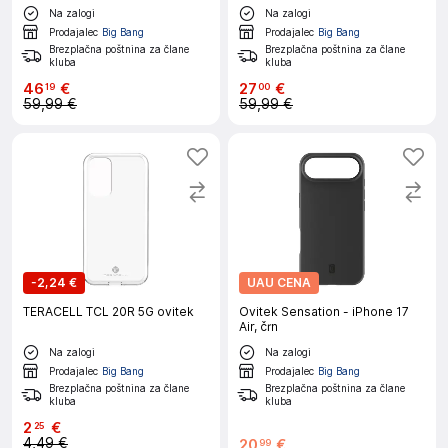
Na zalogi
Na zalogi
Prodajalec
Big Bang
Prodajalec
Big Bang
Brezplačna poštnina za člane
Brezplačna poštnina za člane
kluba
kluba
46
€
27
€
19
00
59,99 €
59,99 €
-
2,24 €
UAU CENA
TERACELL TCL 20R 5G ovitek
Ovitek Sensation - iPhone 17
Air, črn
Na zalogi
Na zalogi
Prodajalec
Big Bang
Prodajalec
Big Bang
Brezplačna poštnina za člane
Brezplačna poštnina za člane
kluba
kluba
2
€
25
4,49 €
20
€
99