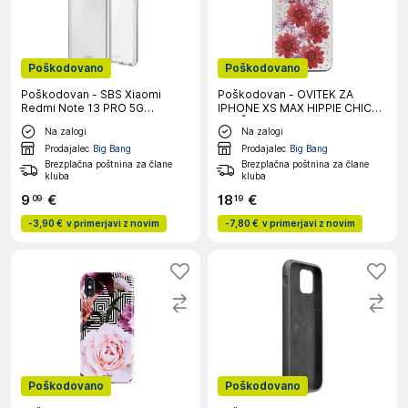
Poškodovano
Poškodovano
Poškodovan - SBS Xiaomi
Poškodovan - OVITEK ZA
Redmi Note 13 PRO 5G
IPHONE XS MAX HIPPIE CHIC
prozoren ovitek
RDEČ PURO
Na zalogi
Na zalogi
Prodajalec
Big Bang
Prodajalec
Big Bang
Brezplačna poštnina za člane
Brezplačna poštnina za člane
kluba
kluba
9
€
18
€
09
19
-
3,90 €
v primerjavi z novim
-
7,80 €
v primerjavi z novim
Poškodovano
Poškodovano