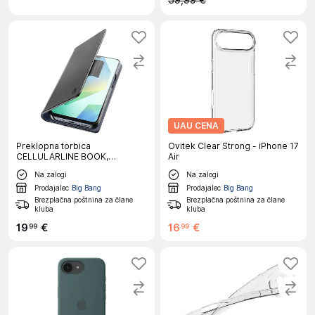
59,99 €
UAU CENA
Preklopna torbica
Ovitek Clear Strong - iPhone 17
CELLULARLINE BOOK,
Air
Samsung Galaxy A17 / A17 5G,
Na zalogi
Na zalogi
črna
Prodajalec
Big Bang
Prodajalec
Big Bang
Brezplačna poštnina za člane
Brezplačna poštnina za člane
kluba
kluba
19
€
16
€
99
99