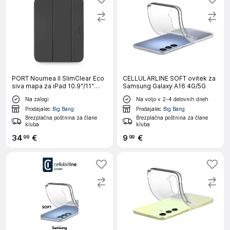
PORT Noumea II SlimClear Eco
CELLULARLINE SOFT ovitek za
siva mapa za iPad 10.9"/11"
Samsung Galaxy A16 4G/5G
(GEN 10/11)
Na zalogi
Na voljo v 2-4 delovnih dneh
Prodajalec
Big Bang
Prodajalec
Big Bang
Brezplačna poštnina za člane
Brezplačna poštnina za člane
kluba
kluba
34
€
9
€
99
99