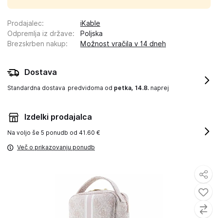
Prodajalec
:
iKable
Odpremlja iz države
:
Poljska
Brezskrben nakup
:
Možnost vračila v 14 dneh
Dostava
Standardna dostava
predvidoma od
petka, 14.8.
naprej
Izdelki prodajalca
Na voljo še
5 ponudb od 41.60 €
Več o prikazovanju ponudb