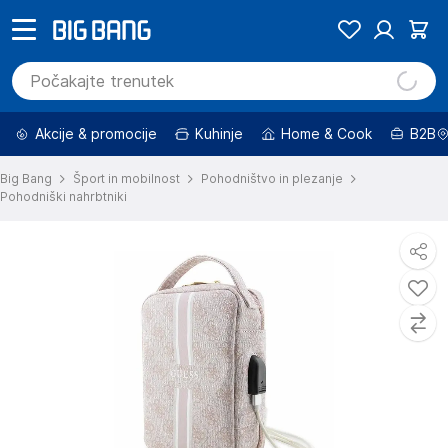
Akcije & promocije
Kuhinje
Home & Cook
B2B
Big Bang
Šport in mobilnost
Pohodništvo in plezanje
Pohodniški nahrbtniki