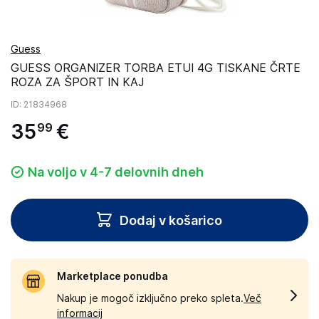
Guess
GUESS ORGANIZER TORBA ETUI 4G TISKANE ČRTE
ROZA ZA ŠPORT IN KAJ
ID
: 21834968
35
€
99
Na voljo v 4-7 delovnih dneh
Dodaj v košarico
Marketplace ponudba
Nakup je mogoč izključno preko spleta.
Več
informacij