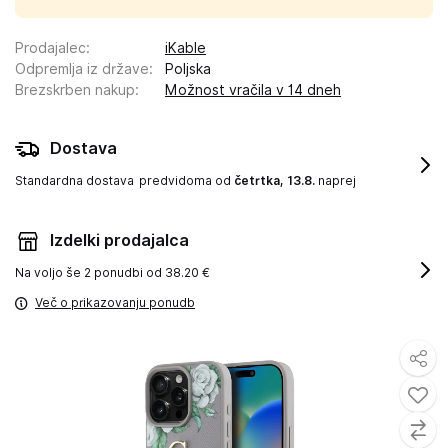
Prodajalec
:
iKable
Odpremlja iz države
:
Poljska
Brezskrben nakup
:
Možnost vračila v 14 dneh
Dostava
Standardna dostava
predvidoma od
četrtka, 13.8.
naprej
Izdelki prodajalca
Na voljo še
2 ponudbi od 38.20 €
Več o prikazovanju ponudb