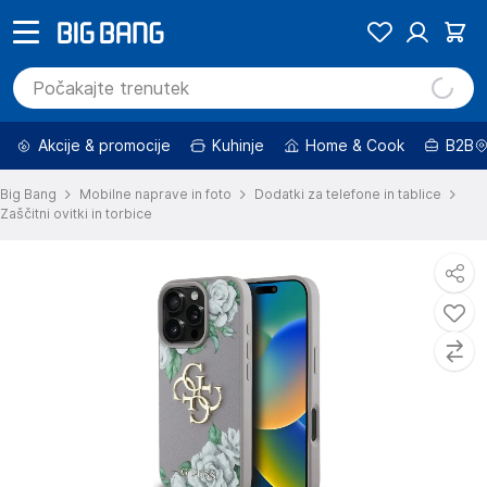
Akcije & promocije
Kuhinje
Home & Cook
B2B
Big Bang
Mobilne naprave in foto
Dodatki za telefone in tablice
Zaščitni ovitki in torbice