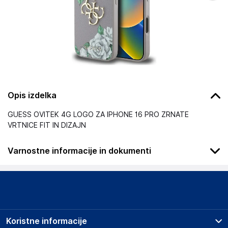
Opis izdelka
GUESS OVITEK 4G LOGO ZA IPHONE 16 PRO ZRNATE
VRTNICE FIT IN DIZAJN
Varnostne informacije in dokumenti
Podatki o proizvajalcu
Podatki o proizvajalcu vključujejo informacije (naziv, naslov,
državo in elektronski naslov) povezane s proizvajalcem
izdelka.
Koristne informacije
Guess Outlet