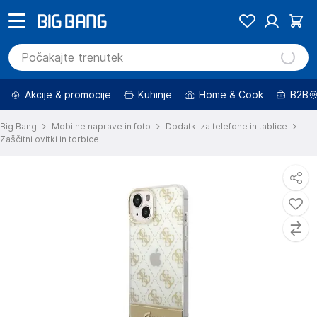
Akcije & promocije
Kuhinje
Home & Cook
B2B
Big Bang
Mobilne naprave in foto
Dodatki za telefone in tablice
Zaščitni ovitki in torbice