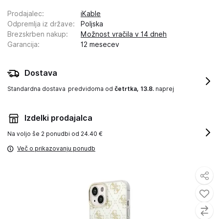
Prodajalec
:
iKable
Odpremlja iz države
:
Poljska
Brezskrben nakup
:
Možnost vračila v 14 dneh
Garancija
:
12 mesecev
Dostava
Standardna dostava
predvidoma od
četrtka, 13.8.
naprej
Izdelki prodajalca
Na voljo še
2 ponudbi od 24.40 €
Več o prikazovanju ponudb