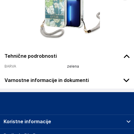
Tehnične podrobnosti
BARVA
zelena
Varnostne informacije in dokumenti
Podatki o proizvajalcu
Podatki o proizvajalcu vključujejo informacije (naziv, naslov,
državo in elektronski naslov) povezane s proizvajalcem
izdelka.
Koristne informacije
Guess Outlet
Avenue de Normandie
Prodajna mesta