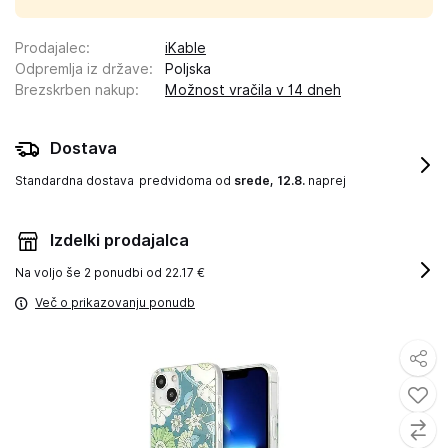
Prodajalec
:
iKable
Odpremlja iz države
:
Poljska
Brezskrben nakup
:
Možnost vračila v 14 dneh
Dostava
Standardna dostava
predvidoma od
srede, 12.8.
naprej
Izdelki prodajalca
Na voljo še
2 ponudbi od 22.17 €
Več o prikazovanju ponudb