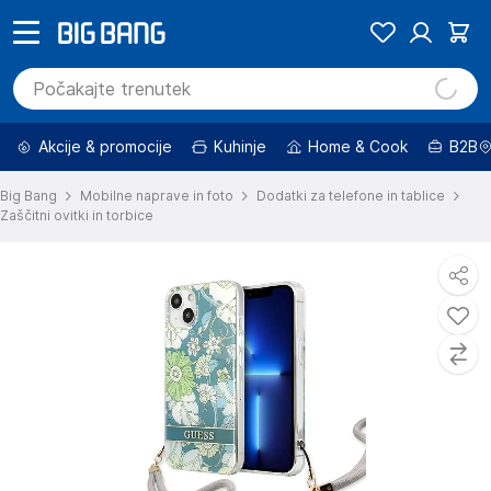
Akcije & promocije
Kuhinje
Home & Cook
B2B
Big Bang
Mobilne naprave in foto
Dodatki za telefone in tablice
Zaščitni ovitki in torbice