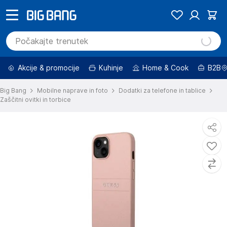
Akcije & promocije
Kuhinje
Home & Cook
B2B
Big Bang
Mobilne naprave in foto
Dodatki za telefone in tablice
Zaščitni ovitki in torbice