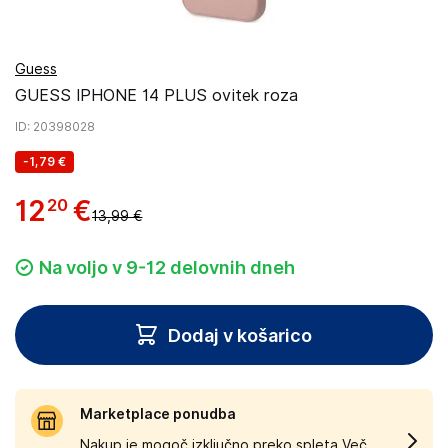
Guess
GUESS IPHONE 14 PLUS ovitek roza
ID
: 20398028
-
1,79 €
12
€
20
13,99 €
Na voljo v 9-12 delovnih dneh
Dodaj v košarico
Marketplace ponudba
Nakup je mogoč izključno preko spleta.
Več