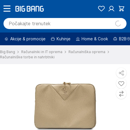
Akcije & promocije
Kuhinje
Home & Cook
B2B
Big Bang
Računalniki in IT oprema
Računalniška oprema
Računalniške torbe in nahrbtniki