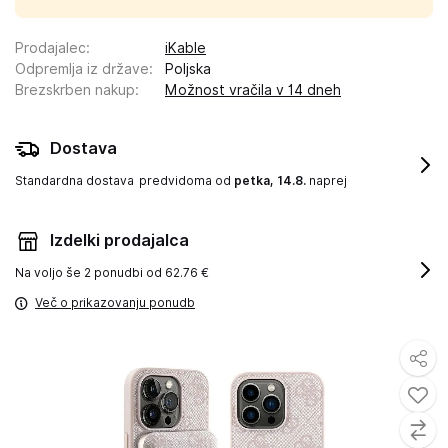
Prodajalec
:
iKable
Odpremlja iz države
:
Poljska
Brezskrben nakup
:
Možnost vračila v 14 dneh
Dostava
Standardna dostava
predvidoma od
petka, 14.8.
naprej
Izdelki prodajalca
Na voljo še
2 ponudbi od 62.76 €
Več o prikazovanju ponudb