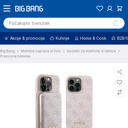
Akcije & promocije
Kuhinje
Home & Cook
B2B
Big Bang
Mobilne naprave in foto
Dodatki za telefone in tablice
Prenosne baterije