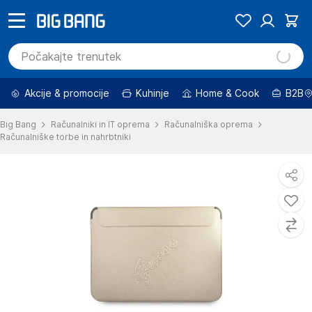
Akcije & promocije
Kuhinje
Home & Cook
B2B
Big Bang
Računalniki in IT oprema
Računalniška oprema
Računalniške torbe in nahrbtniki