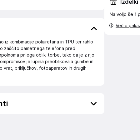
Izdelki
Na voljo še
1 
Več o prik
no iz kombinacije poliuretana in TPU ter rahlo
sko zaščito pametnega telefona pred
polnoma prilega obliki torbe, tako da je z njo
ompromisov je lupina preoblikovala gumbe in
 vrat, priključkov, fotoaparatov in drugih
nti
ov, državo in elektronski naslov) povezane s