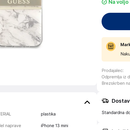
Na voljo
Mar
Naku
Prodajalec
:
Odpremlja iz 
Brezskrben n
Dostav
Standardna d
ERIAL
plastika
el naprave
iPhone 13 mini