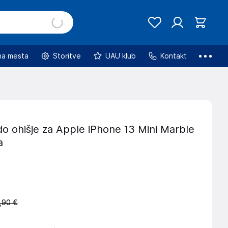
na mesta
Storitve
UAU klub
Kontakt
o ohišje za Apple iPhone 13 Mini Marble
a
,90 €