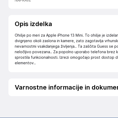
NAPRAVE
Opis izdelka
Ohišje po meri za Apple iPhone 13 Mini. To ohišje je izdela
dvignjeno okoli zaslona in kamere, zato zagotavlja vrhun
nevarnostmi vsakdanjega življenja.. Ta zaščita Guess se po
neločljivo povezana.. Za popolno uporabo telefona brez k
sprostila funkcionalnosti. Izrezi omogočajo prost dostop do
elementov..
Varnostne informacije in dokume
Podatki o proizvajalcu
Podatki o proizvajalcu vključujejo informacije (naziv, nasl
proizvajalcem izdelka.