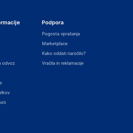
ormacije
Podpora
Pogosta vprašanja
Marketplace
st izdelka z zahtevanimi predpisi.
Kako oddati naročilo?
n odvoz
Vračila in reklamacije
e
elkov
elka in lahko vključujejo ključne varnostne
sti