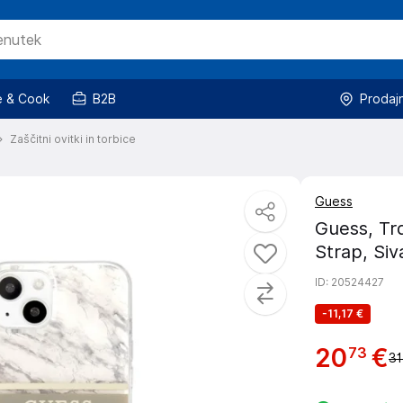
 & Cook
B2B
Prodaj
Zaščitni ovitki in torbice
Guess
Guess, Trd
Strap, Siv
ID
: 20524427
-
11,17 €
20
€
73
31