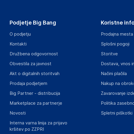
Guess Outlet
Avenue de Normandie
Francija
Podjetje Big Bang
Koristne inf
honfleur.jeans@guess.eu
O podjetju
Prodajna mesta
Odgovorna oseba v EU
Kontakti
Splošni pogoji
Gospodarski subjekt s sedežem v EU, ki zagotavlja skladno
Družbena odgovornost
Storitve
Guess Outlet
Obvestila za javnost
Dostava, vnos i
Avenue de Normandie, 14600 Honfleur, FRANCE
Francija
Akt o digitalnih storitvah
Načini plačila
honfleur.jeans@guess.eu
Prodaja podjetjem
Nakup na obrok
Big Partner - distribucija
Zavarovanje izd
Slike o varnosti izdelka
Slike o varnosti izdelka vsebujejo opozorila na embalaži izd
Marketplace za partnerje
Politika zasebno
informacije, povezane z določenim izdelkom.
Novosti
Spletni piškotki
Interna varna linija za prijavo
kršitev po ZZPRI