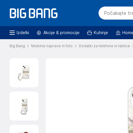
Izdelki
Akcije & promocije
Kuhinje
Home
Big Bang
Mobilne naprave in foto
Dodatki za telefone in tablice