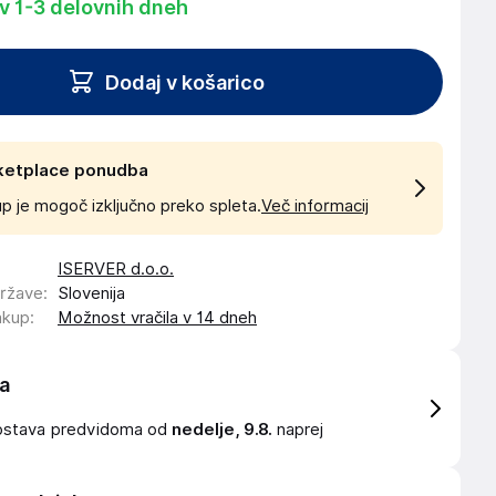
 v 1-3 delovnih dneh
Dodaj v košarico
ketplace ponudba
p je mogoč izključno preko spleta.
Več informacij
ISERVER d.o.o.
države
:
Slovenija
akup
:
Možnost vračila v 14 dneh
a
ostava
predvidoma od
nedelje, 9.8.
naprej