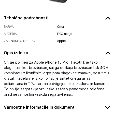
Tehnične podrobnosti
BARVA
Črna
MATERIAL
EKO usnje
ZA ZNAMKO NAPRAVE
Apple
Opis izdelka
Ohišje po meri za Apple iPhone 15 Pro. Trikotnik je tako
eleganten kot brezčasen, saj ga odlikuje brezčasen tisk 4G v
kombinaciji z ikoničnim logotipom blagovne znamke, posutim s
kristali.. Izdelan je iz kombinacije sintetičnega usnja,
poliuretana in TPU ter rahlo dvignjen okoli zaslona in kamere..
To ohišje zagotavlja vrhunsko zaščito pametnega telefona
pred nevarnostmi vsakdanjega življenja..
Varnostne informacije in dokumenti