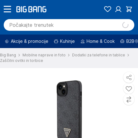
Akcije & promocije
Kuhinje
Home & Cook
B2B
Big Bang
Mobilne naprave in foto
Dodatki za telefone in tablice
Zaščitni ovitki in torbice