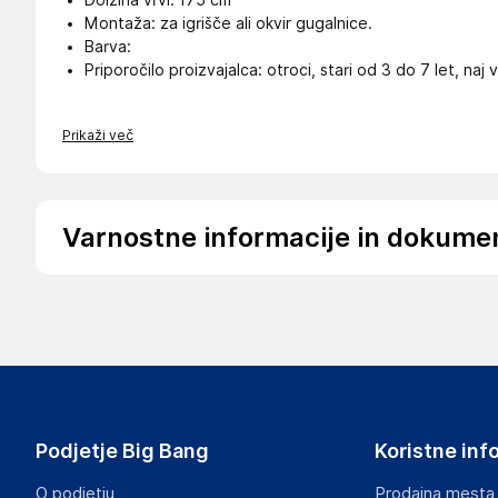
Dolžina vrvi: 175 cm
Montaža: za igrišče ali okvir gugalnice.
Barva:
Priporočilo proizvajalca: otroci, stari od 3 do 7 let, na
Prikaži več
Varnostne informacije in dokume
Podatki o proizvajalcu
Podatki o proizvajalcu vključujejo informacije (naziv, nasl
proizvajalcem izdelka.
Monkey Gym
os. Oświecenia 38/92 Cracow 31-636
Poljska
Podjetje Big Bang
Koristne inf
office@monkey-gym.com
O podjetju
Prodajna mesta