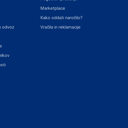
Marketplace
st izdelka z zahtevanimi predpisi.
Kako oddati naročilo?
n odvoz
Vračila in reklamacije
e
elkov
elka in lahko vključujejo ključne varnostne
sti