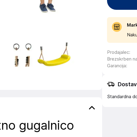
Mar
Naku
Prodajalec
:
Brezskrben n
Garancija
:
Dostav
Standardna d
tno gugalnico