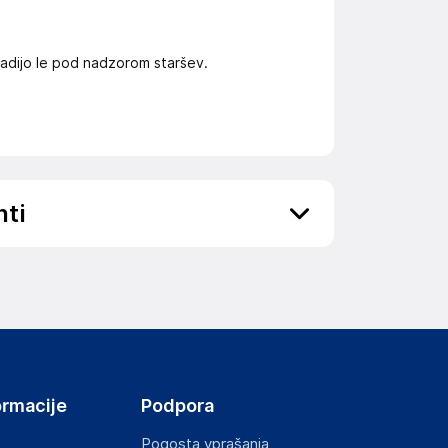
j vadijo le pod nadzorom staršev.
nti
ov, državo in elektronski naslov) povezane s
ormacije
Podpora
Pogosta vprašanja