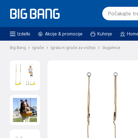
Izdelki
Akcije & promocije
Kuhinje
Home
Big Bang
Igrače
Igrala in igrače za vožnjo
Gugalnice