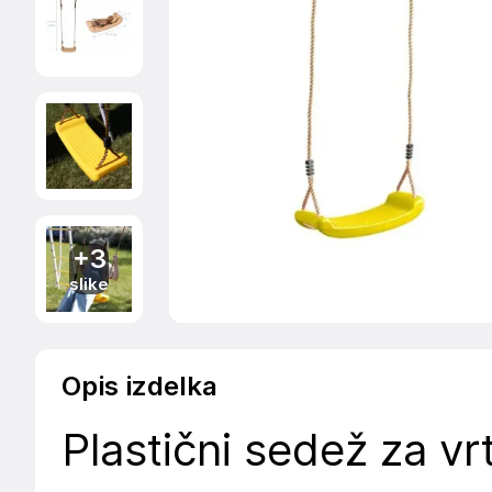
+3
slike
Opis izdelka
Plastični sedež za vr