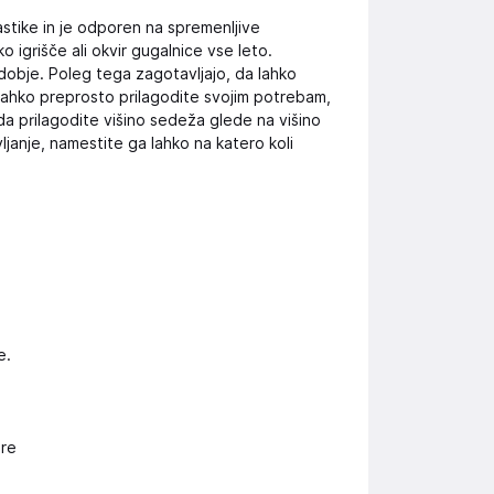
astike in je odporen na spremenljive
grišče ali okvir gugalnice vse leto.
dobje. Poleg tega zagotavljajo, da lahko
i lahko preprosto prilagodite svojim potrebam,
a prilagodite višino sedeža glede na višino
janje, namestite ga lahko na katero koli
e.
ere