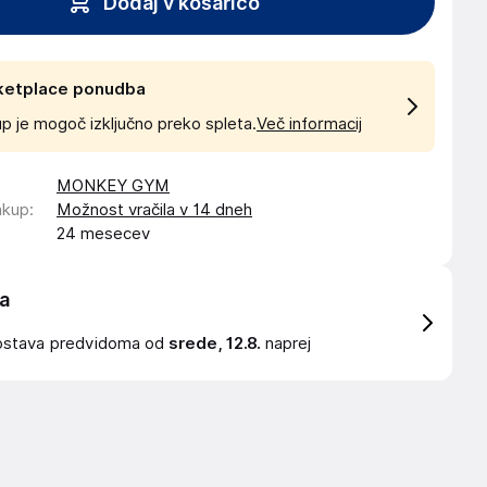
Dodaj v košarico
ketplace ponudba
p je mogoč izključno preko spleta.
Več informacij
MONKEY GYM
akup
:
Možnost vračila v 14 dneh
24 mesecev
a
ostava
predvidoma od
srede, 12.8.
naprej