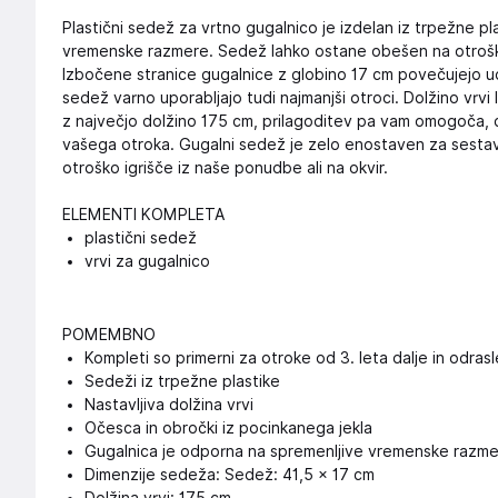
Plastični sedež za vrtno gugalnico je izdelan iz trpežne pl
vremenske razmere. Sedež lahko ostane obešen na otroško i
Izbočene stranice gugalnice z globino 17 cm povečujejo u
sedež varno uporabljajo tudi najmanjši otroci. Dolžino vrv
z največjo dolžino 175 cm, prilagoditev pa vam omogoča, d
vašega otroka. Gugalni sedež je zelo enostaven za sestavl
otroško igrišče iz naše ponudbe ali na okvir.
ELEMENTI KOMPLETA
plastični sedež
vrvi za gugalnico
POMEMBNO
Kompleti so primerni za otroke od 3. leta dalje in odrasl
Sedeži iz trpežne plastike
Nastavljiva dolžina vrvi
Očesca in obročki iz pocinkanega jekla
Gugalnica je odporna na spremenljive vremenske razm
Dimenzije sedeža: Sedež: 41,5 × 17 cm