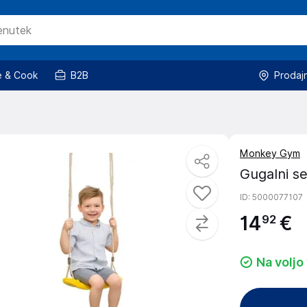
 & Cook
B2B
Prodaj
Monkey Gym
Gugalni s
ID
: 5000077107
14
€
92
Na voljo