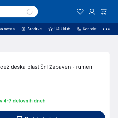
na mesta
Storitve
UAU klub
Kontakt
edež deska plastični Zabaven - rumen
 v 4-7 delovnih dneh