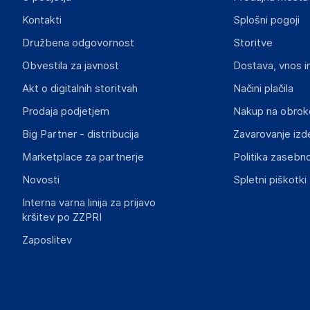
Odgovorna oseba v EU
Kontakti
Splošni pogoji
Gospodarski subjekt s sedežem v EU, ki zagotavlja skladno
Družbena odgovornost
Storitve
MONKEY GYM Sp. z o.o.
Obvestila za javnost
Dostava, vnos i
os. Oświecenia 38/92 Cracow 31-636
Poljska
Akt o digitalnih storitvah
Načini plačila
office@monkey-gym.com
Prodaja podjetjem
Nakup na obrok
Big Partner - distribucija
Zavarovanje izd
Slike o varnosti izdelka
Slike o varnosti izdelka vsebujejo opozorila na embalaži izd
Marketplace za partnerje
Politika zasebno
informacije, povezane z določenim izdelkom.
Novosti
Spletni piškotki
Interna varna linija za prijavo
kršitev po ZZPRI
Zaposlitev