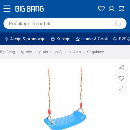
Akcije & promocije
Kuhinje
Home & Cook
B2B
Big Bang
Igrače
Igrala in igrače za vožnjo
Gugalnice