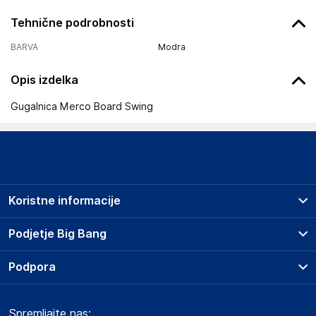
Tehnične podrobnosti
BARVA
Modra
Opis izdelka
Gugalnica Merco Board Swing
Koristne informacije
Prodajna mesta
Podjetje Big Bang
Splošni pogoji
O podjetju
Podpora
Storitve
Kontakti
Dostava, vnos in odvoz
Pogosta vprašanja
Družbena odgovornost
Načini plačila
Spremljajte nas:
Marketplace