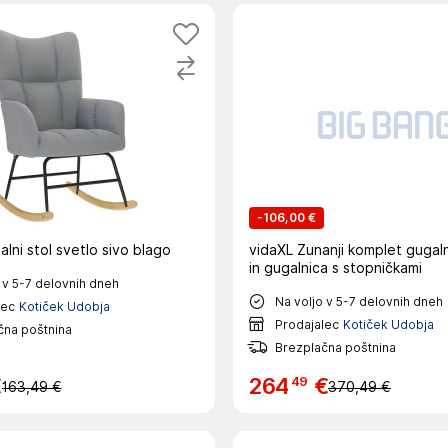
-
106,00 €
lni stol svetlo sivo blago
vidaXL Zunanji komplet gugaln
in gugalnica s stopničkami
 v 5-7 delovnih dneh
Na voljo v 5-7 delovnih dneh
lec
Kotiček Udobja
Prodajalec
Kotiček Udobja
čna poštnina
Brezplačna poštnina
49
€
264
€
163,49 €
370,49 €