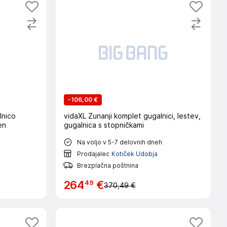
-
106,00 €
lnico
vidaXL Zunanji komplet gugalnici, lestev,
en
gugalnica s stopničkami
Na voljo v 5-7 delovnih dneh
Prodajalec
Kotiček Udobja
Brezplačna poštnina
49
264
€
370,49 €