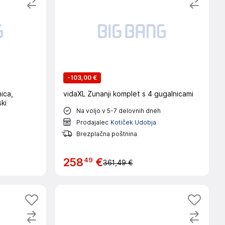
-
103,00 €
ica,
vidaXL Zunanji komplet s 4 gugalnicami
ski
Na voljo v 5-7 delovnih dneh
Prodajalec
Kotiček Udobja
Brezplačna poštnina
49
258
€
361,49 €