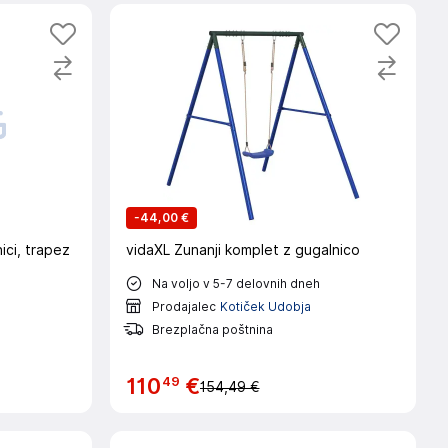
-
44,00 €
ici, trapez
vidaXL Zunanji komplet z gugalnico
Na voljo v 5-7 delovnih dneh
Prodajalec
Kotiček Udobja
Brezplačna poštnina
49
110
€
154,49 €