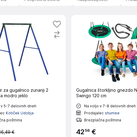
r za gugalnico zunanji 2
Gugalnica štorkljino gnezdo 
ja modro jeklo
Swingo 120 cm
 v 5-7 delovnih dneh
Na voljo v 7-8 delovnih dneh
lec
Kotiček Udobja
Prodajalec
shumee
čna poštnina
Brezplačna poštnina
56
42
€
16,49 €