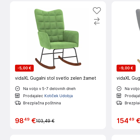
-
5,00 €
-
9,00 €
vidaXL Gugalni stol svetlo zelen žamet
vidaXL Guga
Na voljo v 5-7 delovnih dneh
Na voljo
Prodajalec
Kotiček Udobja
Prodaja
Brezplačna poštnina
Brezpla
49
49
98
€
154
103,49 €