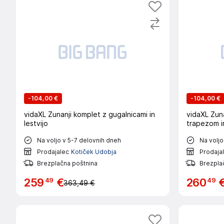
-
104,00 €
-
104,00 €
vidaXL Zunanji komplet z gugalnicami in
vidaXL Zuna
lestvijo
trapezom in
Na voljo v 5-7 delovnih dneh
Na voljo
Prodajalec
Kotiček Udobja
Prodaja
Brezplačna poštnina
Brezpla
49
49
259
€
260
363,49 €