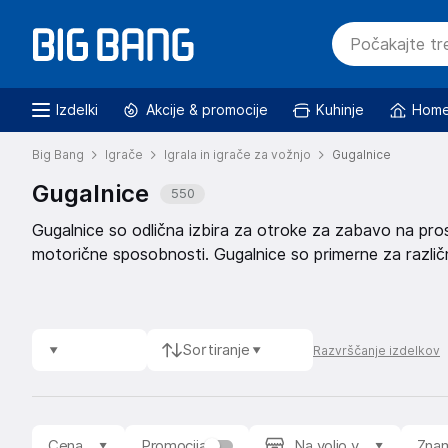
Izdelki
Akcije & promocije
Kuhinje
Home
Big Bang
Igrače
Igrala in igrače za vožnjo
Gugalnice
Gugalnice
550
Gugalnice so odlična izbira za otroke za zabavo na pro
motorične sposobnosti. Gugalnice so primerne za različne
Sortiranje
Razvrščanje izdelkov
Cena
Promocija
Na voljo v
Zna