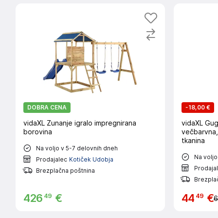
DOBRA CENA
-
18,00 €
vidaXL Zunanje igralo impregnirana
vidaXL Guga
borovina
večbarvna,
tkanina
Na voljo v 5-7 delovnih dneh
Na voljo
Prodajalec
Kotiček Udobja
Prodaja
Brezplačna poštnina
Brezpla
49
49
426
€
44
€
6