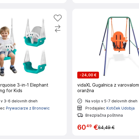
-
24,00 €
rquoise 3-in-1 Elephant
vidaXL Gugalnica z varovalom
ng for Kids
oranžna
 v 3-6 delovnih dneh
Na voljo v 5-7 delovnih dneh
lec
Prywaciarze z Bronowic
Prodajalec
Kotiček Udobja
Brezplačna poštnina
49
60
€
84,49 €