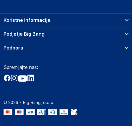
Koristne informacije
Prodajna mesta
Podjetje Big Bang
Splošni pogoji
O podjetju
Podpora
Storitve
Kontakti
Dostava, vnos in odvoz
Pogosta vprašanja
Družbena odgovornost
Načini plačila
Spremljajte nas:
Marketplace
Obvestila za javnost
Nakup na obroke
Kako oddati naročilo?
Akt o digitalnih storitvah
Zavarovanje izdelkov
Vračila in reklamacije
Prodaja podjetjem
Politika zasebnosti
Big Partner - distribucija
Spletni piškotki
© 2026 - Big Bang, d.o.o.
Marketplace za partnerje
Novosti
Interna varna linija za prijavo kršitev po ZZPRI
Zaposlitev