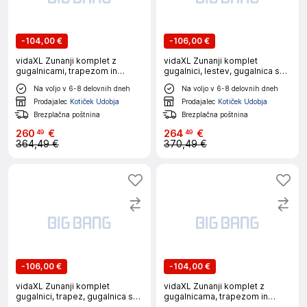
-
104,00 €
-
106,00 €
vidaXL Zunanji komplet z
vidaXL Zunanji komplet
gugalnicami, trapezom in
gugalnici, lestev, gugalnica s
lestvijo
stopničkami
Na voljo v 6-8 delovnih dneh
Na voljo v 6-8 delovnih dneh
Prodajalec
Kotiček Udobja
Prodajalec
Kotiček Udobja
Brezplačna poštnina
Brezplačna poštnina
260
€
264
€
49
49
364,49 €
370,49 €
-
106,00 €
-
104,00 €
vidaXL Zunanji komplet
vidaXL Zunanji komplet z
gugalnici, trapez, gugalnica s
gugalnicama, trapezom in
stopničkami
lestvijo