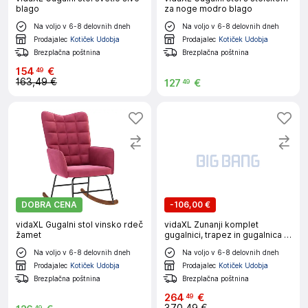
blago
za noge modro blago
Na voljo v 6-8 delovnih dneh
Na voljo v 6-8 delovnih dneh
Prodajalec
Kotiček Udobja
Prodajalec
Kotiček Udobja
Brezplačna poštnina
Brezplačna poštnina
154
€
49
163,49 €
127
€
49
DOBRA CENA
-
106,00 €
vidaXL Gugalni stol vinsko rdeč
vidaXL Zunanji komplet
žamet
gugalnici, trapez in gugalnica s
stopničkami
Na voljo v 6-8 delovnih dneh
Na voljo v 6-8 delovnih dneh
Prodajalec
Kotiček Udobja
Prodajalec
Kotiček Udobja
Brezplačna poštnina
Brezplačna poštnina
264
€
49
49