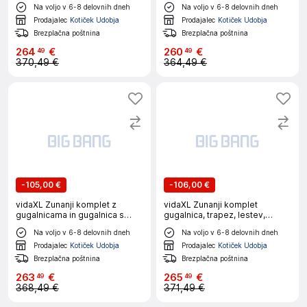
Na voljo v 6-8 delovnih dneh
Na voljo v 6-8 delovnih dneh
Prodajalec
Kotiček Udobja
Prodajalec
Kotiček Udobja
Brezplačna poštnina
Brezplačna poštnina
264
€
260
€
49
49
370,49 €
364,49 €
-
105,00 €
-
106,00 €
vidaXL Zunanji komplet z
vidaXL Zunanji komplet
gugalnicama in gugalnica s
gugalnica, trapez, lestev,
stopničkami
gugalnica z diski
Na voljo v 6-8 delovnih dneh
Na voljo v 6-8 delovnih dneh
Prodajalec
Kotiček Udobja
Prodajalec
Kotiček Udobja
Brezplačna poštnina
Brezplačna poštnina
263
€
265
€
49
49
368,49 €
371,49 €