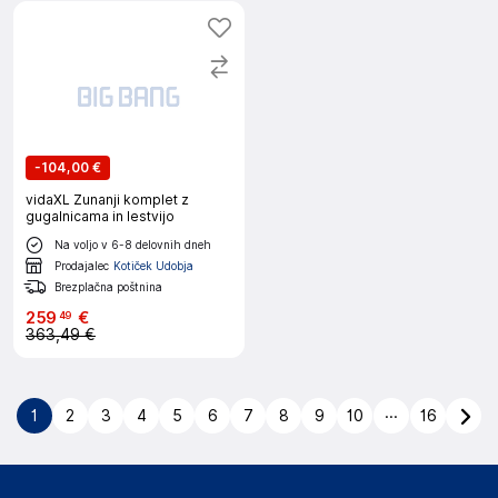
-
104,00 €
vidaXL Zunanji komplet z
gugalnicama in lestvijo
Na voljo v 6-8 delovnih dneh
Prodajalec
Kotiček Udobja
Brezplačna poštnina
259
€
49
363,49 €
...
1
2
3
4
5
6
7
8
9
10
16