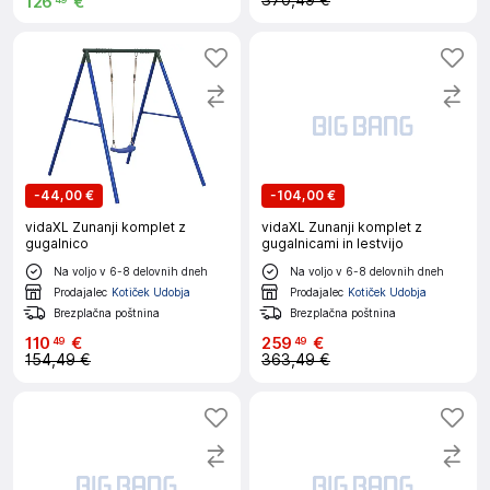
370,49 €
126
€
-
44,00 €
-
104,00 €
vidaXL Zunanji komplet z
vidaXL Zunanji komplet z
gugalnico
gugalnicami in lestvijo
Na voljo v 6-8 delovnih dneh
Na voljo v 6-8 delovnih dneh
Prodajalec
Kotiček Udobja
Prodajalec
Kotiček Udobja
Brezplačna poštnina
Brezplačna poštnina
110
€
259
€
49
49
154,49 €
363,49 €