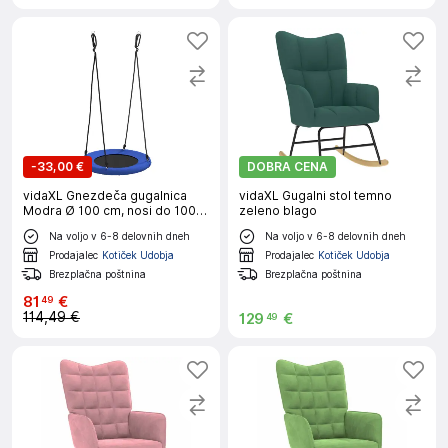
-
33,00 €
DOBRA CENA
vidaXL Gnezdeča gugalnica
vidaXL Gugalni stol temno
Modra Ø 100 cm, nosi do 100
zeleno blago
kg, Oxford tkanina
Na voljo v 6-8 delovnih dneh
Na voljo v 6-8 delovnih dneh
Prodajalec
Kotiček Udobja
Prodajalec
Kotiček Udobja
Brezplačna poštnina
Brezplačna poštnina
81
€
49
114,49 €
129
€
49