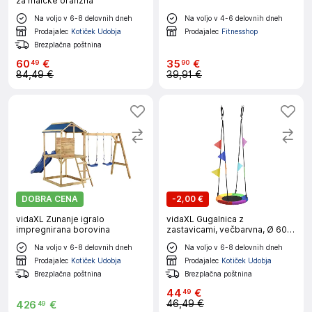
za malčke oranžna
Na voljo v 6-8 delovnih dneh
Na voljo v 4-6 delovnih dneh
Prodajalec
Kotiček Udobja
Prodajalec
Fitnesshop
Brezplačna poštnina
60
€
35
€
49
90
84,49 €
39,91 €
DOBRA CENA
-
2,00 €
vidaXL Zunanje igralo
vidaXL Gugalnica z
impregnirana borovina
zastavicami, večbarvna, Ø 60
cm, do 100 kg, Oxford tkanina
Na voljo v 6-8 delovnih dneh
Na voljo v 6-8 delovnih dneh
Prodajalec
Kotiček Udobja
Prodajalec
Kotiček Udobja
Brezplačna poštnina
Brezplačna poštnina
44
€
49
46,49 €
426
€
49