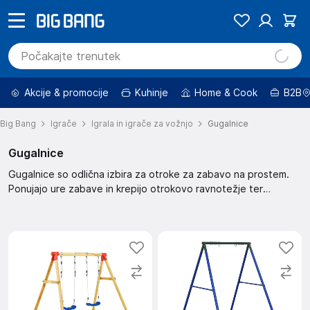
Akcije & promocije
Kuhinje
Home & Cook
B2B
Big Bang
Igrače
Igrala in igrače za vožnjo
Gugalnice
Gugalnice
Gugalnice so odlična izbira za otroke za zabavo na prostem.
Ponujajo ure zabave in krepijo otrokovo ravnotežje ter
motorične sposobnosti. Gugalnice so primerne za različne
starosti in velikosti otrok.