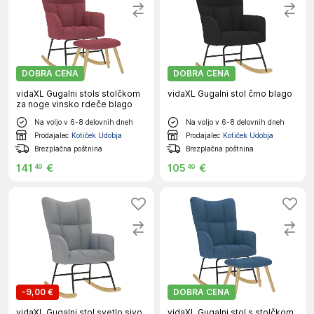
DOBRA CENA
DOBRA CENA
vidaXL Gugalni stols stolčkom
vidaXL Gugalni stol črno blago
za noge vinsko rdeče blago
Na voljo v 6-8 delovnih dneh
Na voljo v 6-8 delovnih dneh
Prodajalec
Kotiček Udobja
Prodajalec
Kotiček Udobja
Brezplačna poštnina
Brezplačna poštnina
141
€
105
€
49
49
-
9,00 €
DOBRA CENA
vidaXL Gugalni stol svetlo sivo
vidaXL Gugalni stol s stolčkom