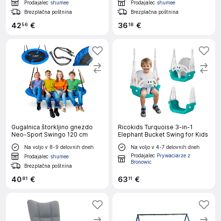
Prodajalec
shumee
Prodajalec
shumee
Brezplačna poštnina
Brezplačna poštnina
42
€
36
€
56
18
Gugalnica štorkljino gnezdo
Ricokids Turquoise 3-in-1
Neo-Sport Swingo 120 cm
Elephant Bucket Swing for Kids
Na voljo v 8-9 delovnih dneh
Na voljo v 4-7 delovnih dneh
Prodajalec
Prywaciarze z
Prodajalec
shumee
Bronowic
Brezplačna poštnina
40
€
63
€
81
11