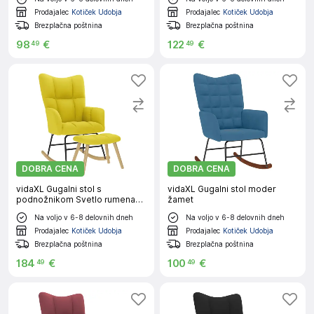
Prodajalec
Kotiček Udobja
Prodajalec
Kotiček Udobja
Brezplačna poštnina
Brezplačna poštnina
98
€
122
€
49
49
DOBRA CENA
DOBRA CENA
vidaXL Gugalni stol s
vidaXL Gugalni stol moder
podnožnikom Svetlo rumena
žamet
tkanina
Na voljo v 6-8 delovnih dneh
Na voljo v 6-8 delovnih dneh
Prodajalec
Kotiček Udobja
Prodajalec
Kotiček Udobja
Brezplačna poštnina
Brezplačna poštnina
184
€
100
€
49
49