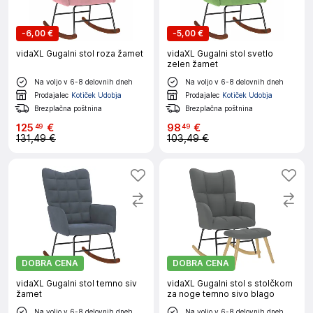
-
6,00 €
-
5,00 €
vidaXL Gugalni stol roza žamet
vidaXL Gugalni stol svetlo
zelen žamet
Na voljo v 6-8 delovnih dneh
Na voljo v 6-8 delovnih dneh
Prodajalec
Kotiček Udobja
Prodajalec
Kotiček Udobja
Brezplačna poštnina
Brezplačna poštnina
125
€
98
€
49
49
131,49 €
103,49 €
DOBRA CENA
DOBRA CENA
vidaXL Gugalni stol temno siv
vidaXL Gugalni stol s stolčkom
žamet
za noge temno sivo blago
Na voljo v 6-8 delovnih dneh
Na voljo v 6-8 delovnih dneh