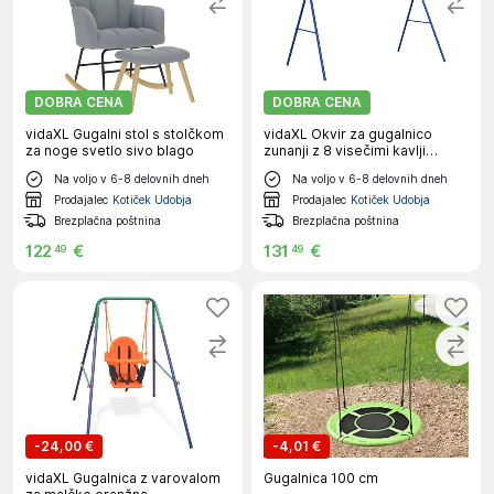
DOBRA CENA
DOBRA CENA
vidaXL Gugalni stol s stolčkom
vidaXL Okvir za gugalnico
za noge svetlo sivo blago
zunanji z 8 visečimi kavlji
modro jeklo
Na voljo v 6-8 delovnih dneh
Na voljo v 6-8 delovnih dneh
Prodajalec
Kotiček Udobja
Prodajalec
Kotiček Udobja
Brezplačna poštnina
Brezplačna poštnina
122
€
131
€
49
49
-
24,00 €
-
4,01 €
vidaXL Gugalnica z varovalom
Gugalnica 100 cm