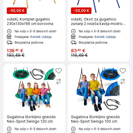
-
55,00 €
-
33,00 €
vidaXL Komplet gugalnic
vidaXL Okvir za gugalnico
230x130x166 cm borovina
zunanji 2 viseča kavlja modro
jeklo
Na voljo v 6-8 delovnih dneh
Na voljo v 6-8 delovnih dneh
Prodajalec
Kotiček Udobja
Prodajalec
Kotiček Udobja
Brezplačna poštnina
Brezplačna poštnina
138
€
83
€
49
49
193,49 €
116,49 €
Gugalnica štorkljino gnezdo
Gugalnica štorkljino gnezdo
Neo-Sport Swingo 120 cm
Neo-Sport Swingo 100 cm
Na voljo v 8-9 delovnih dneh
Na voljo v 8-9 delovnih dneh