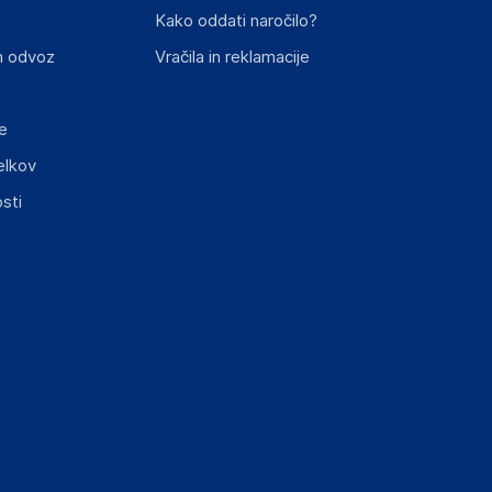
Kako oddati naročilo?
n odvoz
Vračila in reklamacije
e
elkov
sti