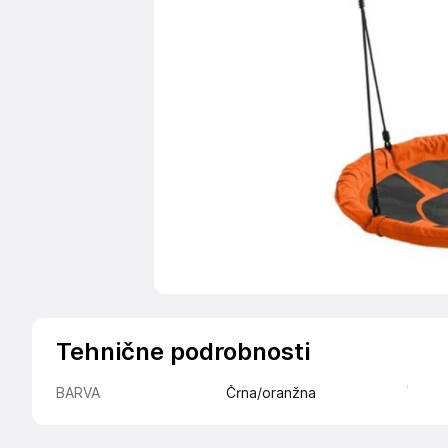
Tehnične podrobnosti
BARVA
Črna/oranžna