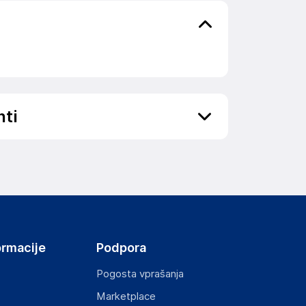
nti
ov, državo in elektronski naslov) povezane s
ormacije
Podpora
Pogosta vprašanja
Marketplace
st izdelka z zahtevanimi predpisi.