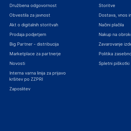
Družbena odgovornost
Storitve
Ruben Lamy
Obvestila za javnost
Dostava, vnos i
21003
Spain
Akt o digitalnih storitvah
Načini plačila
geral@bighub.store
Prodaja podjetjem
Nakup na obrok
Big Partner - distribucija
Zavarovanje izd
Marketplace za partnerje
Politika zasebno
Novosti
Spletni piškotki
Interna varna linija za prijavo
kršitev po ZZPRI
Zaposlitev