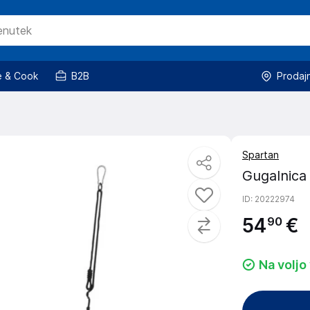
 & Cook
B2B
Prodaj
Spartan
Gugalnica
ID
: 20222974
54
€
90
Na voljo