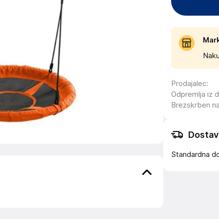
Mar
Naku
Prodajalec
:
Odpremlja iz 
Brezskrben n
Dostav
Standardna d