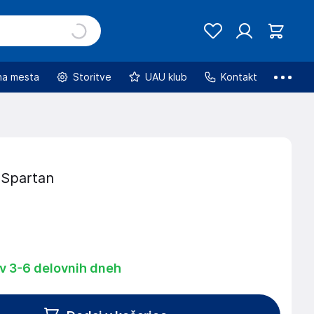
na mesta
Storitve
UAU klub
Kontakt
 Spartan
 v 3-6 delovnih dneh