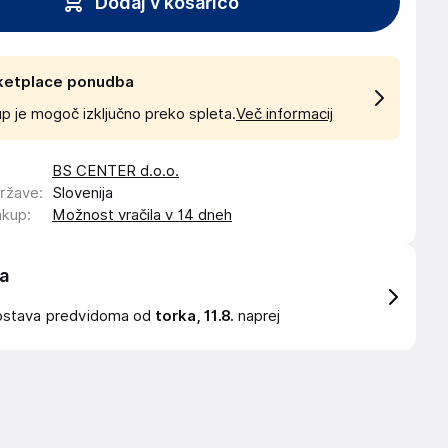
Dodaj v košarico
ketplace ponudba
p je mogoč izključno preko spleta.
Več informacij
BS CENTER d.o.o.
države
:
Slovenija
akup
:
Možnost vračila v 14 dneh
a
ostava
predvidoma od
torka, 11.8.
naprej