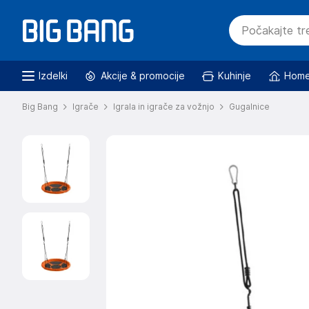
Izdelki
Akcije & promocije
Kuhinje
Home
Big Bang
Igrače
Igrala in igrače za vožnjo
Gugalnice