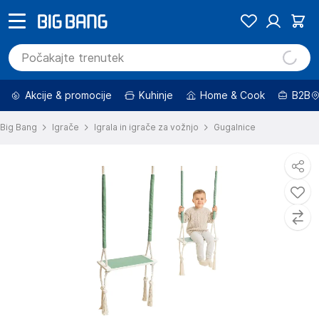
Akcije & promocije
Kuhinje
Home & Cook
B2B
Big Bang
Igrače
Igrala in igrače za vožnjo
Gugalnice