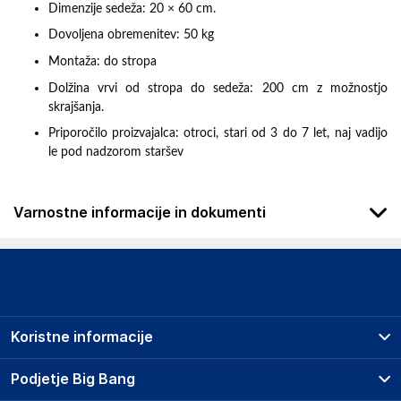
Dimenzije sedeža: 20 × 60 cm.
Dovoljena obremenitev: 50 kg
Montaža: do stropa
Dolžina vrvi od stropa do sedeža: 200 cm z možnostjo
skrajšanja.
Priporočilo proizvajalca: otroci, stari od 3 do 7 let, naj vadijo
le pod nadzorom staršev
Varnostne informacije in dokumenti
Podatki o proizvajalcu
Podatki o proizvajalcu vključujejo informacije (naziv, naslov,
državo in elektronski naslov) povezane s proizvajalcem
izdelka.
Koristne informacije
Monkey Gym
os. Oświecenia 38/92 Cracow 31-636
Prodajna mesta
Podjetje Big Bang
Poljska
Splošni pogoji