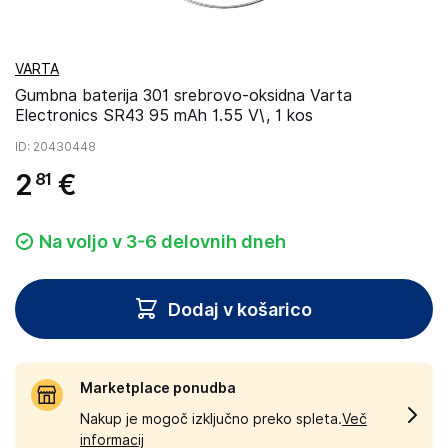
VARTA
Gumbna baterija 301 srebrovo-oksidna Varta
Electronics SR43 95 mAh 1.55 V\, 1 kos
ID
: 20430448
2
€
81
Na voljo v 3-6 delovnih dneh
Dodaj v košarico
Marketplace ponudba
Nakup je mogoč izključno preko spleta.
Več
informacij