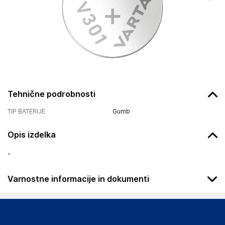
Tehnične podrobnosti
TIP BATERIJE
Gumb
Opis izdelka
-
Varnostne informacije in dokumenti
Podatki o proizvajalcu
Podatki o proizvajalcu vključujejo informacije (naziv, naslov,
državo in elektronski naslov) povezane s proizvajalcem