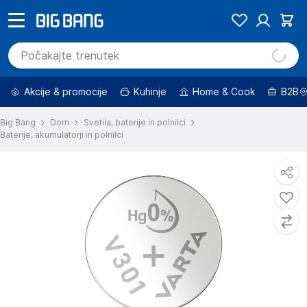
Akcije & promocije
Kuhinje
Home & Cook
B2B
Big Bang
Dom
Svetila, baterije in polnilci
Baterije, akumulatorji in polnilci